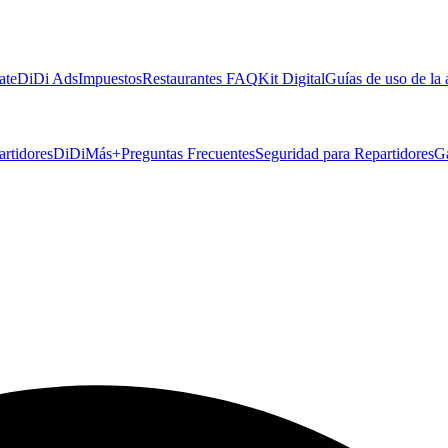
ate
DiDi Ads
Impuestos
Restaurantes FAQ
Kit Digital
Guías de uso de la
artidores
DiDiMás+
Preguntas Frecuentes
Seguridad para Repartidores
G