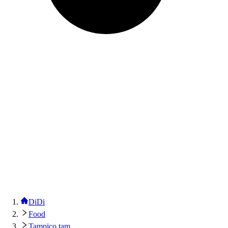
DiDi
Food
Tampico tam