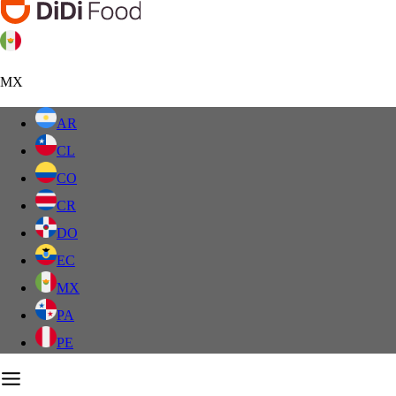
MX
AR
CL
CO
CR
DO
EC
MX
PA
PE