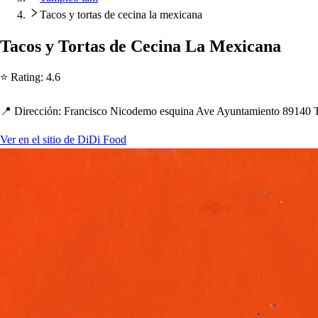
Tacos y tortas de cecina la mexicana
Taco
s
y Tor
t
a
s
de Cecina La Mexicana
⭐ Ra
t
ing
:
4.6
📍 Dirección
:
Franci
s
co Nicodemo e
s
quina Ave Ayun
t
amien
t
o 89140 
Ver en el sitio de DiDi Food