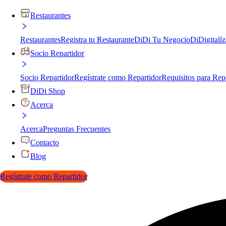
Restaurantes
Restaurantes
Registra tu Restaurante
DiDi Tu Negocio
DiDigitalíz
Socio Repartidor
Socio Repartidor
Regístrate como Repartidor
Requisitos para Rep
DiDi Shop
Acerca
Acerca
Preguntas Frecuentes
Contacto
Blog
Regístrate como Repartidor