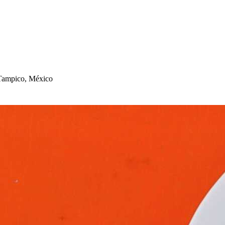
Tam
p
ico, México