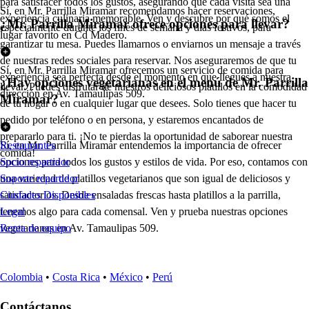
para satisfacer todos los gustos, asegurando que cada visita sea una
Sí, en Mr. Parrilla Miramar recomendamos hacer reservaciones,
experiencia culinaria memorable. Ven y descubre por qué somos el
¿Mr. Parrilla Miramar ofrece opciones para llevar?
especialmente durante los fines de semana y días festivos, para
lugar favorito en Cd Madero.
garantizar tu mesa. Puedes llamarnos o enviarnos un mensaje a través
de nuestras redes sociales para reservar. Nos aseguraremos de que tu
Sí, en Mr. Parrilla Miramar ofrecemos un servicio de comida para
experiencia sea perfecta desde el momento en que llegues a nuestra
¿Hay opciones vegetarianas en el menú de Mr. Parrilla
llevar. Puedes disfrutar de nuestros deliciosos platillos en la comodidad
dirección en Av. Tamaulipas 509.
Miramar?
de tu hogar o en cualquier lugar que desees. Solo tienes que hacer tu
pedido por teléfono o en persona, y estaremos encantados de
prepararlo para ti. ¡No te pierdas la oportunidad de saborear nuestra
Sí, en Mr. Parrilla Miramar entendemos la importancia de ofrecer
Restaurantes
comida!
opciones para todos los gustos y estilos de vida. Por eso, contamos con
Socio repartidor
una variedad de platillos vegetarianos que son igual de deliciosos y
Soporte repartidor
satisfactorios. Desde ensaladas frescas hasta platillos a la parrilla,
Ciudades Disponibles
tenemos algo para cada comensal. Ven y prueba nuestras opciones
Legal
vegetarianas en Av. Tamaulipas 509.
Renta de equipo
Colombia
•
Costa Rica
•
México
•
Perú
Contáctanos