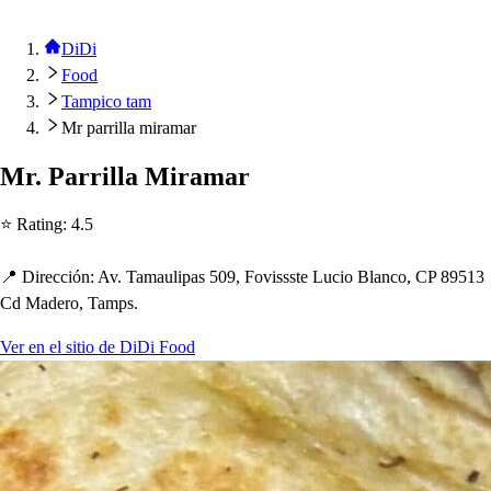
DiDi
Food
Tampico tam
Mr parrilla miramar
Mr. Parrilla Miramar
⭐ Ra
t
ing
:
4.5
📍 Dirección
:
Av. Tamauli
p
a
s
509, Fovi
s
s
s
t
e Lucio Blanco, CP 89513
Cd Madero, Tam
p
s
.
Ver en el sitio de DiDi Food