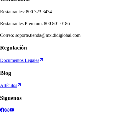
Re
s
t
auran
t
e
s
:
800 323 3434
Re
s
t
auran
t
e
s
Premium
:
800 801 0186
Correo
:
soporte.tienda@mx.didiglobal.com
Regulación
Documentos Legales
Blog
Artículos
Síguenos