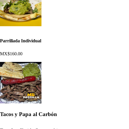
Parrillada Individual
MX$160.00
Tacos y Papa al Carbón