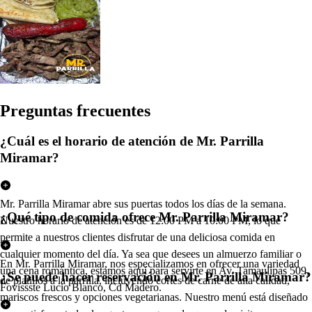
Pregun
t
a
s
frecuen
t
e
s
¿Cuál es el horario de atención de Mr. Parrilla
Miramar?
Mr. Parrilla Miramar abre sus puertas todos los días de la semana.
¿Qué tipo de comida ofrece Mr. Parrilla Miramar?
Nuestro horario de atención es de 12:00 PM a 10:00 PM, lo que
permite a nuestros clientes disfrutar de una deliciosa comida en
cualquier momento del día. Ya sea que desees un almuerzo familiar o
En Mr. Parrilla Miramar, nos especializamos en ofrecer una variedad
una cena romántica, estamos aquí para servirte en Av. Tamaulipas 509,
¿Se puede hacer reservación en Mr. Parrilla Miramar?
de platillos a la parrilla, incluyendo cortes de carne de alta calidad,
Fovissste Lucio Blanco, Cd Madero.
mariscos frescos y opciones vegetarianas. Nuestro menú está diseñado