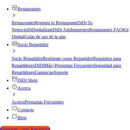
Restaurantes
Restaurantes
Registra tu Restaurante
DiDi Tu
Negocio
DiDigitalízate
DiDi Ads
Impuestos
Restaurantes FAQ
Kit
Digital
Guías de uso de la app
Socio Repartidor
Socio Repartidor
Regístrate como Repartidor
Requisitos para
Repartidores
DiDiMás+
Preguntas Frecuentes
Seguridad para
Repartidores
Ganancias
Soporte
DiDi Shop
Acerca
Acerca
Preguntas Frecuentes
Contacto
Blog
Regístrate como Repartidor