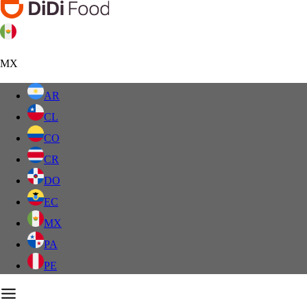
MX
AR
CL
CO
CR
DO
EC
MX
PA
PE