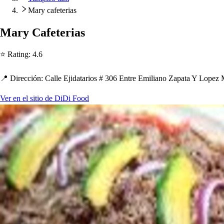
Mary cafeterias
Mary Cafe
t
eria
s
⭐ Ra
t
ing
:
4.6
📍 Dirección
:
Calle Ejida
t
ario
s
# 306 En
t
re Emiliano Za
p
a
t
a Y Lo
p
ez 
Ver en el sitio de DiDi Food