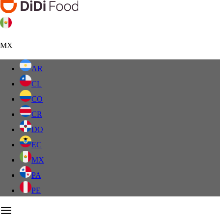
MX
AR
CL
CO
CR
DO
EC
MX
PA
PE