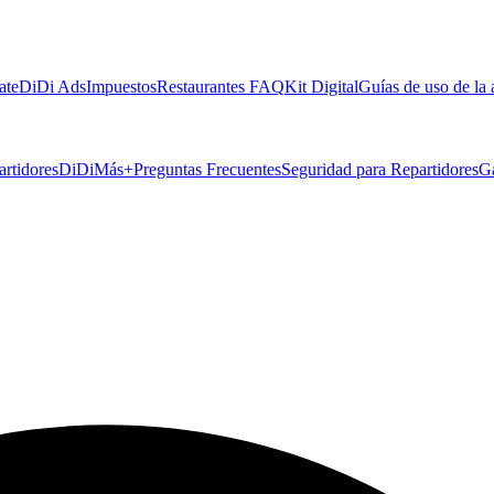
ate
DiDi Ads
Impuestos
Restaurantes FAQ
Kit Digital
Guías de uso de la
artidores
DiDiMás+
Preguntas Frecuentes
Seguridad para Repartidores
G