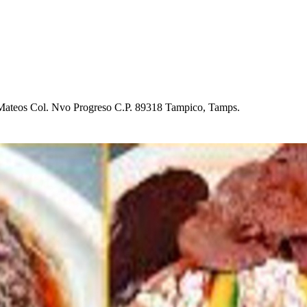
Ma
t
eo
s
Col. Nvo Progre
s
o C.P. 89318 Tam
p
ico, Tam
p
s
.