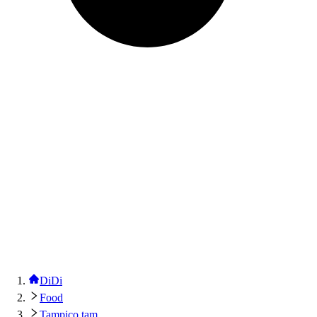
DiDi
Food
Tampico tam