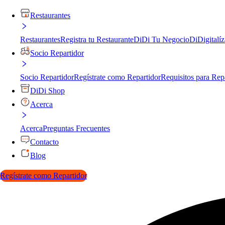
Restaurantes
Restaurantes
Registra tu Restaurante
DiDi Tu Negocio
DiDigitalíz
Socio Repartidor
Socio Repartidor
Regístrate como Repartidor
Requisitos para Rep
DiDi Shop
Acerca
Acerca
Preguntas Frecuentes
Contacto
Blog
Regístrate como Repartidor