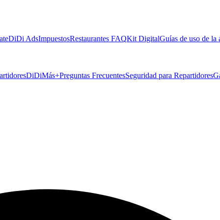
ate
DiDi Ads
Impuestos
Restaurantes FAQ
Kit Digital
Guías de uso de la
artidores
DiDiMás+
Preguntas Frecuentes
Seguridad para Repartidores
G