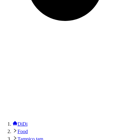
DiDi
Food
Tampico tam