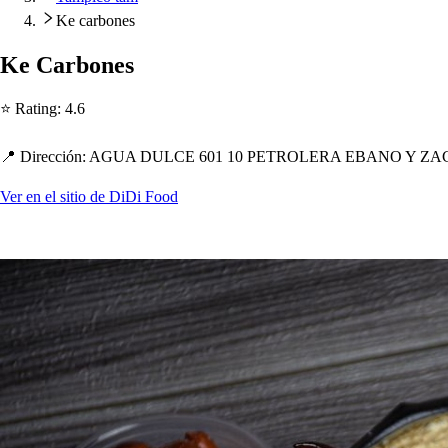
Ke carbones
Ke Carbone
s
⭐ Ra
t
ing
:
4.6
📍 Dirección
:
AGUA DULCE 601 10 PETROLERA EBANO Y ZAC
Ver en el sitio de DiDi Food