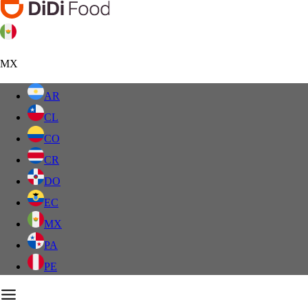
MX
AR
CL
CO
CR
DO
EC
MX
PA
PE