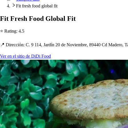
Fit fresh food global fit
Fi
t
Fre
s
h
Food Global Fi
t
⭐ Ra
t
ing
:
4.5
📍 Dirección
:
C. 9 114, Jardín 20 de Noviembre, 89440 Cd Madero, 
Ver en el sitio de DiDi Food