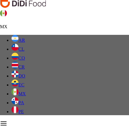
MX
AR
CL
CO
CR
DO
EC
MX
PA
PE