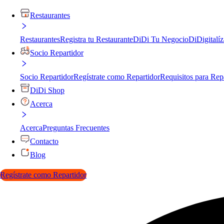
Restaurantes
Restaurantes
Registra tu Restaurante
DiDi Tu Negocio
DiDigitalíz
Socio Repartidor
Socio Repartidor
Regístrate como Repartidor
Requisitos para Rep
DiDi Shop
Acerca
Acerca
Preguntas Frecuentes
Contacto
Blog
Regístrate como Repartidor