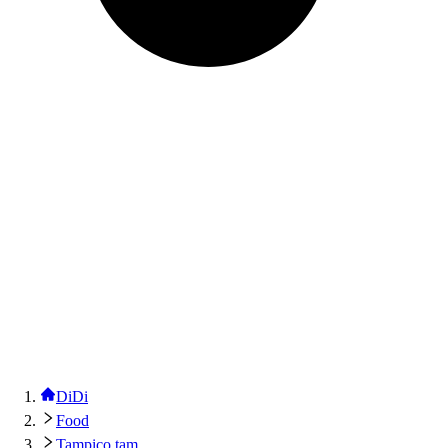
DiDi
Food
Tampico tam