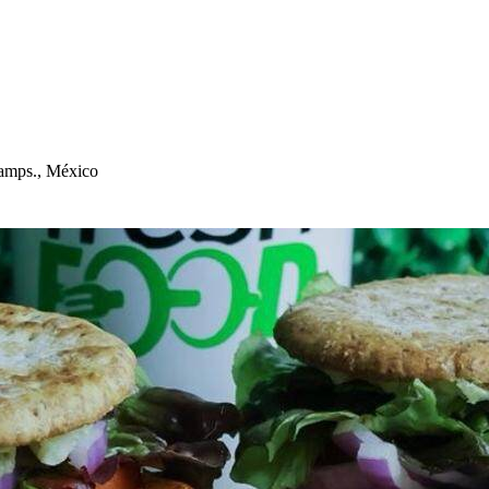
Tam
p
s
., México