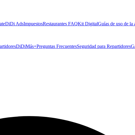
ate
DiDi Ads
Impuestos
Restaurantes FAQ
Kit Digital
Guías de uso de la
artidores
DiDiMás+
Preguntas Frecuentes
Seguridad para Repartidores
G