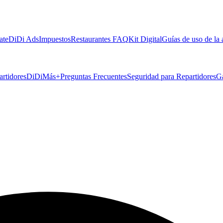
ate
DiDi Ads
Impuestos
Restaurantes FAQ
Kit Digital
Guías de uso de la
artidores
DiDiMás+
Preguntas Frecuentes
Seguridad para Repartidores
G