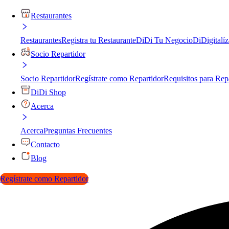
Restaurantes
Restaurantes
Registra tu Restaurante
DiDi Tu Negocio
DiDigitalíz
Socio Repartidor
Socio Repartidor
Regístrate como Repartidor
Requisitos para Rep
DiDi Shop
Acerca
Acerca
Preguntas Frecuentes
Contacto
Blog
Regístrate como Repartidor