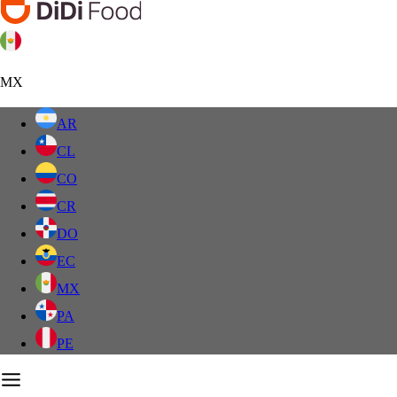
MX
AR
CL
CO
CR
DO
EC
MX
PA
PE