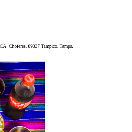
CA, C
h
ofere
s
, 89337 Tam
p
ico, Tam
p
s
.