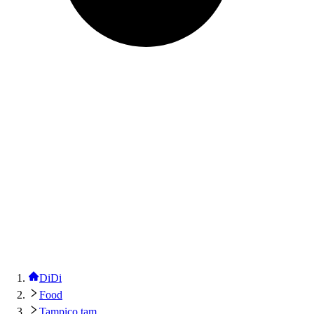
DiDi
Food
Tampico tam