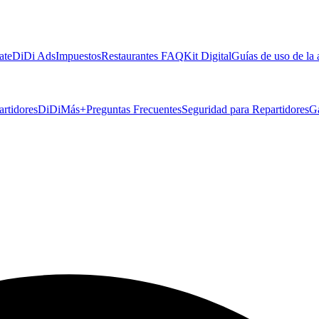
ate
DiDi Ads
Impuestos
Restaurantes FAQ
Kit Digital
Guías de uso de la
artidores
DiDiMás+
Preguntas Frecuentes
Seguridad para Repartidores
G