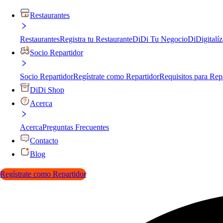
Restaurantes
Restaurantes
Registra tu Restaurante
DiDi Tu Negocio
DiDigitalíz
Socio Repartidor
Socio Repartidor
Regístrate como Repartidor
Requisitos para Rep
DiDi Shop
Acerca
Acerca
Preguntas Frecuentes
Contacto
Blog
Regístrate como Repartidor