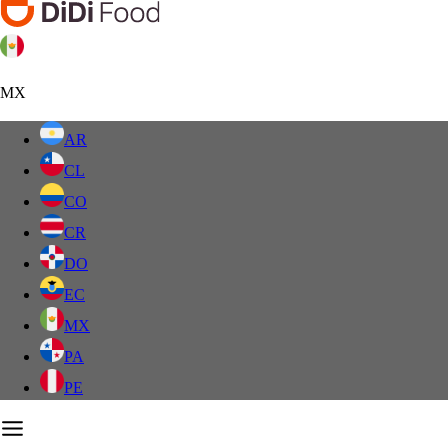
MX
AR
CL
CO
CR
DO
EC
MX
PA
PE