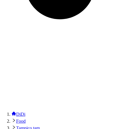
DiDi
Food
Tampico tam