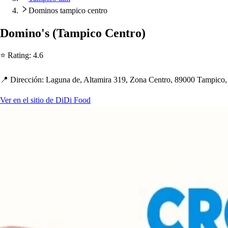
Dominos tampico centro
Domino'
s
(
Tam
p
ico Cen
t
ro
)
⭐ Ra
t
ing
:
4.6
📍 Dirección
:
Laguna de, Al
t
amira 319, Zona Cen
t
ro, 89000 Tam
p
ico
Ver en el sitio de DiDi Food