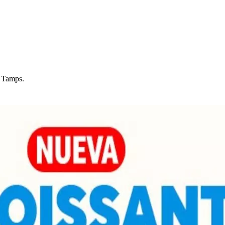
, Tam
p
s
.