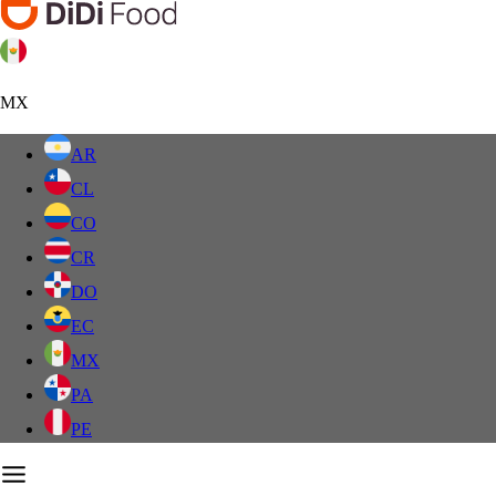
MX
AR
CL
CO
CR
DO
EC
MX
PA
PE