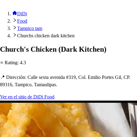
DiDi
Food
Tampico tam
Churchs chicken dark kitchen
C
h
urc
h
'
s
C
h
icken
(
Dark Ki
t
c
h
en
)
⭐ Ra
t
ing
:
4.3
📍 Dirección
:
Calle
s
ex
t
a avenida #319, Col. Emilio Por
t
e
s
Gil, CP.
89316, Tam
p
ico, Tamauli
p
a
s
.
Ver en el sitio de DiDi Food