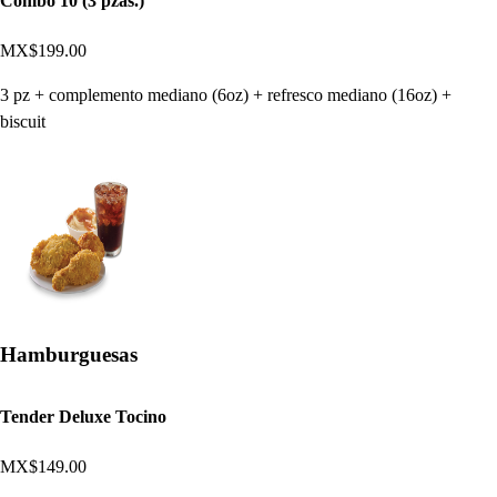
Combo 10 (3 pzas.)
MX$199.00
3 pz + complemento mediano (6oz) + refresco mediano (16oz) +
biscuit
Hamburguesas
Tender Deluxe Tocino
MX$149.00