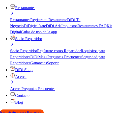
Restaurantes
Restaurantes
Registra tu Restaurante
DiDi Tu
Negocio
DiDigitalízate
DiDi Ads
Impuestos
Restaurantes FAQ
Kit
Digital
Guías de uso de la app
Socio Repartidor
Socio Repartidor
Regístrate como Repartidor
Requisitos para
Repartidores
DiDiMás+
Preguntas Frecuentes
Seguridad para
Repartidores
Ganancias
Soporte
DiDi Shop
Acerca
Acerca
Preguntas Frecuentes
Contacto
Blog
Regístrate como Repartidor