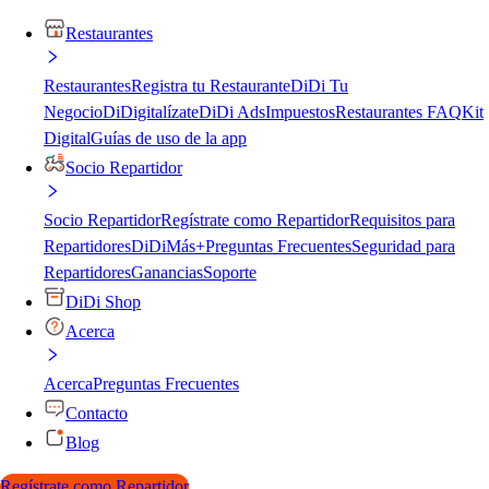
Restaurantes
Restaurantes
Registra tu Restaurante
DiDi Tu
Negocio
DiDigitalízate
DiDi Ads
Impuestos
Restaurantes FAQ
Kit
Digital
Guías de uso de la app
Socio Repartidor
Socio Repartidor
Regístrate como Repartidor
Requisitos para
Repartidores
DiDiMás+
Preguntas Frecuentes
Seguridad para
Repartidores
Ganancias
Soporte
DiDi Shop
Acerca
Acerca
Preguntas Frecuentes
Contacto
Blog
Regístrate como Repartidor