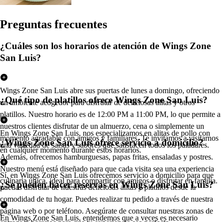
Pregun
t
a
s
frecuen
t
e
s
¿Cuáles son los horarios de atención de Wings Zone
San Luis?
Wings Zone San Luis abre sus puertas de lunes a domingo, ofreciendo
¿Qué tipo de platillos ofrece Wings Zone San Luis?
un ambiente acogedor para disfrutar de deliciosas alitas y otros
platillos. Nuestro horario es de 12:00 PM a 11:00 PM, lo que permite a
nuestros clientes disfrutar de un almuerzo, cena o simplemente un
En Wings Zone San Luis, nos especializamos en alitas de pollo con
momento agradable con amigos y familiares. Te invitamos a visitarnos
¿Wings Zone San Luis ofrece servicio a domicilio?
una variedad de salsas y sabores que satisfacen todos los paladares.
en cualquier momento durante estos horarios.
Además, ofrecemos hamburguesas, papas fritas, ensaladas y postres.
Nuestro menú está diseñado para que cada visita sea una experiencia
Sí, en Wings Zone San Luis ofrecemos servicio a domicilio para que
culinaria única, ideal para compartir con amigos o disfrutar en familia.
¿Se pueden hacer reservas en Wings Zone San Luis?
puedas disfrutar de nuestras deliciosas alitas y platillos desde la
comodidad de tu hogar. Puedes realizar tu pedido a través de nuestra
página web o por teléfono. Asegúrate de consultar nuestras zonas de
En Wings Zone San Luis, entendemos que a veces es necesario