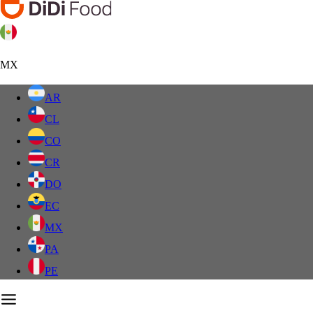
MX
AR
CL
CO
CR
DO
EC
MX
PA
PE