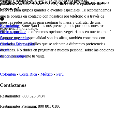
entrega y horarios para que tu experiencia sea perfecta.
¿Wings Zone San Luis tiene opciones vegetarianas o
planificar con anticipación. Por ello, ofrecemos la opción de hacer
veganas?
reservas para grupos grandes o eventos especiales. Te recomendamos
que te pongas en contacto con nosotros por teléfono o a través de
nuestras redes sociales para asegurar tu mesa y disfrutar de una
Sí, en Wings Zone San Luis nos preocupamos por todos nuestros
Restaurantes
experiencia inolvidable.
clientes, por lo que ofrecemos opciones vegetarianas en nuestro menú.
Socio repartidor
Aunque nuestra especialidad son las alitas, también contamos con
Soporte repartidor
ensaladas y otros platillos que se adaptan a diferentes preferencias
Ciudades Disponibles
dietéticas. No dudes en preguntar a nuestro personal sobre las opciones
Legal
disponibles durante tu visita.
Renta de equipo
Colombia
•
Costa Rica
•
México
•
Perú
Contáctanos
Re
s
t
auran
t
e
s
:
800 323 3434
Re
s
t
auran
t
e
s
Premium
:
800 801 0186