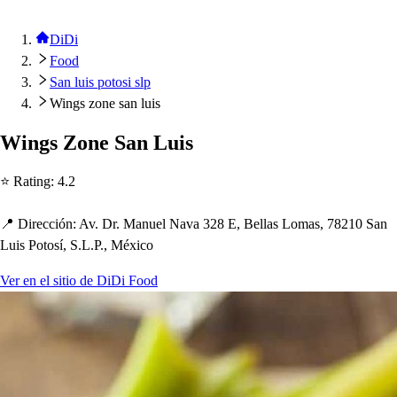
DiDi
Food
San luis potosi slp
Wings zone san luis
Wing
s
Zone San Lui
s
⭐ Ra
t
ing
:
4.2
📍 Dirección
:
Av. Dr. Manuel Nava 328 E, Bella
s
Loma
s
, 78210 San
Lui
s
Po
t
o
s
í, S.L.P., México
Ver en el sitio de DiDi Food