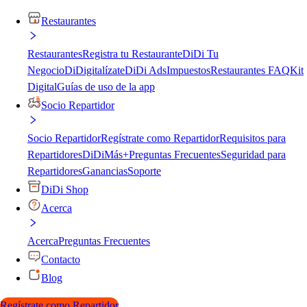
Restaurantes
Restaurantes
Registra tu Restaurante
DiDi Tu
Negocio
DiDigitalízate
DiDi Ads
Impuestos
Restaurantes FAQ
Kit
Digital
Guías de uso de la app
Socio Repartidor
Socio Repartidor
Regístrate como Repartidor
Requisitos para
Repartidores
DiDiMás+
Preguntas Frecuentes
Seguridad para
Repartidores
Ganancias
Soporte
DiDi Shop
Acerca
Acerca
Preguntas Frecuentes
Contacto
Blog
Regístrate como Repartidor