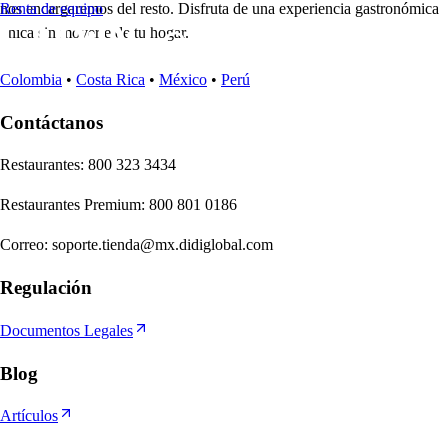
nos encargaremos del resto. Disfruta de una experiencia gastronómica
Renta de equipo
única sin moverte de tu hogar.
Colombia
•
Costa Rica
•
México
•
Perú
Contáctanos
Re
s
t
auran
t
e
s
:
800 323 3434
Re
s
t
auran
t
e
s
Premium
:
800 801 0186
Correo
:
soporte.tienda@mx.didiglobal.com
Regulación
Documentos Legales
Blog
Artículos