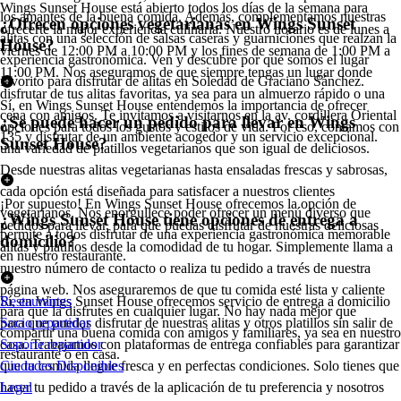
Wings Sunset House está abierto todos los días de la semana para
los amantes de la buena comida. Además, complementamos nuestras
¿Ofrecen opciones vegetarianas en Wings Sunset
ofrecerte la mejor experiencia culinaria. Nuestro horario es de lunes a
alitas con una selección de salsas caseras y guarniciones que realzan la
House?
viernes de 12:00 PM a 10:00 PM y los fines de semana de 1:00 PM a
experiencia gastronómica. Ven y descubre por qué somos el lugar
11:00 PM. Nos aseguramos de que siempre tengas un lugar donde
favorito para disfrutar de alitas en Soledad de Graciano Sánchez.
disfrutar de tus alitas favoritas, ya sea para un almuerzo rápido o una
Sí, en Wings Sunset House entendemos la importancia de ofrecer
cena con amigos. Te invitamos a visitarnos en la av. cordillera Oriental
¿Se puede hacer un pedido para llevar en Wings
opciones para todos los gustos y estilos de vida. Por eso, contamos con
135 y disfrutar de un ambiente acogedor y un servicio excepcional.
Sunset House?
una variedad de platillos vegetarianos que son igual de deliciosos.
Desde nuestras alitas vegetarianas hasta ensaladas frescas y sabrosas,
cada opción está diseñada para satisfacer a nuestros clientes
¡Por supuesto! En Wings Sunset House ofrecemos la opción de
vegetarianos. Nos enorgullece poder ofrecer un menú diverso que
¿Wings Sunset House tiene opciones de entrega a
pedidos para llevar, para que puedas disfrutar de nuestras deliciosas
permite a todos disfrutar de una experiencia gastronómica memorable
domicilio?
alitas y platillos desde la comodidad de tu hogar. Simplemente llama a
en nuestro restaurante.
nuestro número de contacto o realiza tu pedido a través de nuestra
página web. Nos aseguraremos de que tu comida esté lista y caliente
Sí, en Wings Sunset House ofrecemos servicio de entrega a domicilio
Restaurantes
para que la disfrutes en cualquier lugar. No hay nada mejor que
para que puedas disfrutar de nuestras alitas y otros platillos sin salir de
Socio repartidor
compartir una buena comida con amigos y familiares, ya sea en nuestro
casa. Trabajamos con plataformas de entrega confiables para garantizar
Soporte repartidor
restaurante o en casa.
que tu comida llegue fresca y en perfectas condiciones. Solo tienes que
Ciudades Disponibles
hacer tu pedido a través de la aplicación de tu preferencia y nosotros
Legal