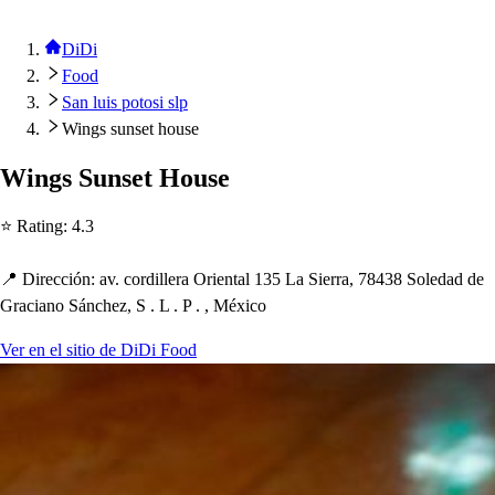
DiDi
Food
San luis potosi slp
Wings sunset house
Wing
s
Sun
s
e
t
Hou
s
e
⭐ Ra
t
ing
:
4.3
📍 Dirección
:
av. cordillera Orien
t
al 135 La Sierra, 78438 Soledad de
Graciano Sánc
h
ez, S . L . P . , México
Ver en el sitio de DiDi Food