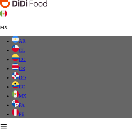
MX
AR
CL
CO
CR
DO
EC
MX
PA
PE