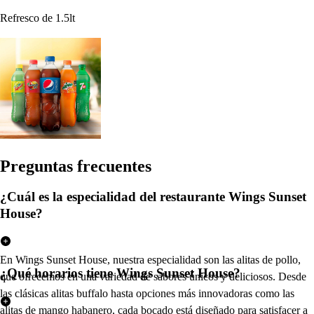
Refresco de 1.5lt
Pregun
t
a
s
frecuen
t
e
s
¿Cuál es la especialidad del restaurante Wings Sunset
House?
En Wings Sunset House, nuestra especialidad son las alitas de pollo,
¿Qué horarios tiene Wings Sunset House?
que ofrecemos en una variedad de sabores únicos y deliciosos. Desde
las clásicas alitas buffalo hasta opciones más innovadoras como las
alitas de mango habanero, cada bocado está diseñado para satisfacer a