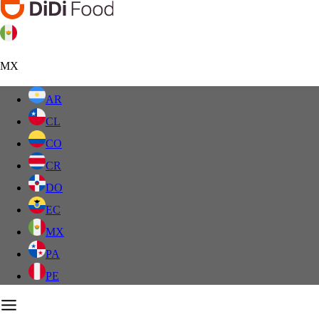
MX
AR
CL
CO
CR
DO
EC
MX
PA
PE