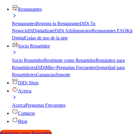
Restaurantes
Restaurantes
Registra tu Restaurante
DiDi Tu
Negocio
DiDigitalízate
DiDi Ads
Impuestos
Restaurantes FAQ
Kit
Digital
Guías de uso de la app
Socio Repartidor
Socio Repartidor
Regístrate como Repartidor
Requisitos para
Repartidores
DiDiMás+
Preguntas Frecuentes
Seguridad para
Repartidores
Ganancias
Soporte
DiDi Shop
Acerca
Acerca
Preguntas Frecuentes
Contacto
Blog
Regístrate como Repartidor