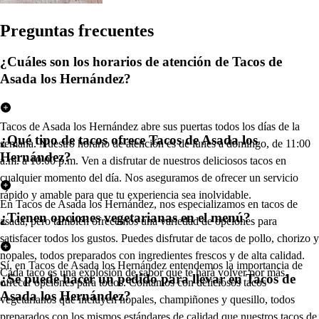
Pregun
t
a
s
frecuen
t
e
s
¿Cuáles son los horarios de atención de Tacos de
Asada los Hernández?
Tacos de Asada los Hernández abre sus puertas todos los días de la
¿Qué tipo de tacos ofrece Tacos de Asada los
semana. Nuestro horario de atención es de lunes a domingo, de 11:00
Hernández?
a.m. a 10:00 p.m. Ven a disfrutar de nuestros deliciosos tacos en
cualquier momento del día. Nos aseguramos de ofrecer un servicio
rápido y amable para que tu experiencia sea inolvidable.
En Tacos de Asada los Hernández, nos especializamos en tacos de
¿Tienen opciones vegetarianas en el menú?
asada, pero también ofrecemos una variedad de opciones para
satisfacer todos los gustos. Puedes disfrutar de tacos de pollo, chorizo y
nopales, todos preparados con ingredientes frescos y de alta calidad.
Sí, en Tacos de Asada los Hernández entendemos la importancia de
Cada taco es una explosión de sabor que te hará volver por más.
¿Se puede hacer un pedido para llevar en Tacos de
ofrecer opciones para todos. Contamos con deliciosos tacos
Asada los Hernández?
vegetarianos que incluyen nopales, champiñones y quesillo, todos
preparados con los mismos estándares de calidad que nuestros tacos de