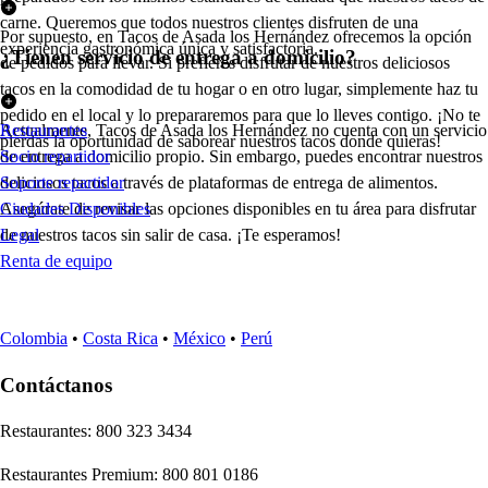
carne. Queremos que todos nuestros clientes disfruten de una
Por supuesto, en Tacos de Asada los Hernández ofrecemos la opción
experiencia gastronómica única y satisfactoria.
¿Tienen servicio de entrega a domicilio?
de pedidos para llevar. Si prefieres disfrutar de nuestros deliciosos
tacos en la comodidad de tu hogar o en otro lugar, simplemente haz tu
pedido en el local y lo prepararemos para que lo lleves contigo. ¡No te
Actualmente, Tacos de Asada los Hernández no cuenta con un servicio
Restaurantes
pierdas la oportunidad de saborear nuestros tacos donde quieras!
de entrega a domicilio propio. Sin embargo, puedes encontrar nuestros
Socio repartidor
deliciosos tacos a través de plataformas de entrega de alimentos.
Soporte repartidor
Asegúrate de revisar las opciones disponibles en tu área para disfrutar
Ciudades Disponibles
de nuestros tacos sin salir de casa. ¡Te esperamos!
Legal
Renta de equipo
Colombia
•
Costa Rica
•
México
•
Perú
Contáctanos
Re
s
t
auran
t
e
s
:
800 323 3434
Re
s
t
auran
t
e
s
Premium
:
800 801 0186