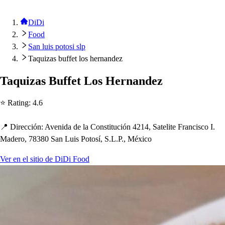
DiDi
Food
San luis potosi slp
Taquizas buffet los hernandez
Taquiza
s
Buffe
t
Lo
s
Hernandez
⭐ Ra
t
ing
:
4.6
📍 Dirección
:
Avenida de la Con
s
t
i
t
ución 4214, Sa
t
eli
t
e Franci
s
co I.
Madero, 78380 San Lui
s
Po
t
o
s
í, S.L.P., México
Ver en el sitio de DiDi Food