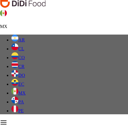
MX
AR
CL
CO
CR
DO
EC
MX
PA
PE