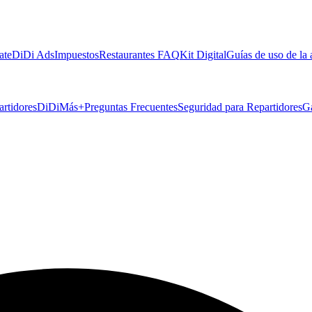
ate
DiDi Ads
Impuestos
Restaurantes FAQ
Kit Digital
Guías de uso de la
artidores
DiDiMás+
Preguntas Frecuentes
Seguridad para Repartidores
G