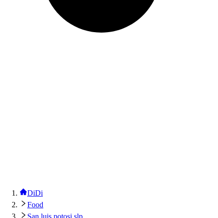
DiDi
Food
San luis potosi slp