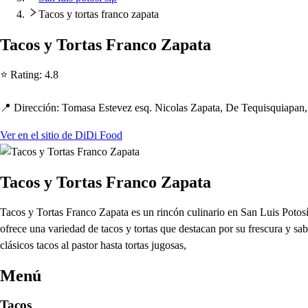
Tacos y tortas franco zapata
Taco
s
y Tor
t
a
s
Franco Za
p
a
t
a
⭐ Ra
t
ing
:
4.8
📍 Dirección
:
Toma
s
a E
s
t
evez e
s
q. Nicola
s
Za
p
a
t
a, De Tequi
s
quia
p
an
Ver en el sitio de DiDi Food
Tacos y Tortas Franco Zapata
Tacos y Tortas Franco Zapata es un rincón culinario en San Luis Potos
ofrece una variedad de tacos y tortas que destacan por su frescura y s
clásicos tacos al pastor hasta tortas jugosas,
Menú
Tacos