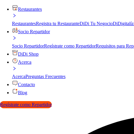
Restaurantes
Restaurantes
Registra tu Restaurante
DiDi Tu Negocio
DiDigitalíz
Socio Repartidor
Socio Repartidor
Regístrate como Repartidor
Requisitos para Rep
DiDi Shop
Acerca
Acerca
Preguntas Frecuentes
Contacto
Blog
Regístrate como Repartidor