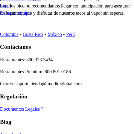
horarios pico, te recomendamos llegar con anticipación para asegurar
Legal
un lugar cómodo y disfrutar de nuestros tacos al vapor sin esperas.
Renta de equipo
Colombia
•
Costa Rica
•
México
•
Perú
Contáctanos
Re
s
t
auran
t
e
s
:
800 323 3434
Re
s
t
auran
t
e
s
Premium
:
800 801 0186
Correo
:
soporte.tienda@mx.didiglobal.com
Regulación
Documentos Legales
Blog