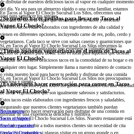
de disfrutar de nuestros deliciosos tacos al vapor en cualquier momento
del día. Ya sea para un almuerzo rápido o una cena familiar, estamos
En Tacos al Vapor El Choclo Sucursal Los Silos, ofrecemos una
aquí para satisfacer tus antojos.
¿Se pueden hacer pedidos para llevar en Tacos al
variedad de tacos al vapor que destacan por su sabor y frescura.
Vapor El Choclo?
Nuestros tacos están elaborados con ingredientes de alta calidad y
vienen en diferentes opciones, incluyendo carne de res, pollo, cerdo y
vegetarianos. Cada taco se sirve con salsas caseras y guarniciones que
Sí, en Tacos al Vapor El Choclo Sucursal Los Silos ofrecemos la
realzan su sabor, garantizando una experiencia culinaria única.
¿Tienen opciones vegetarianas en el menú de Tacos al
opción de pedidos para llevar. Esto es ideal para aquellos que desean
Vapor El Choclo?
disfrutar de nuestros deliciosos tacos en la comodidad de su hogar o en
cualquier otro lugar. Simplemente llama a nuestro número de contacto
o visita nuestro local para hacer tu pedido y disfrutar de una comida
Sí, en Tacos al Vapor El Choclo Sucursal Los Silos nos preocupamos
deliciosa y rápida.
¿Es necesario hacer reservación para comer en Tacos
por ofrecer opciones para todos los gustos. Contamos con una variedad
al Vapor El Choclo?
de tacos vegetarianos que son igualmente sabrosos y satisfactorios.
Estos tacos están elaborados con ingredientes frescos y saludables,
asegurando que nuestros clientes vegetarianos también puedan
No es necesario hacer reservación para disfrutar de una comida en
Restaurantes
disfrutar de una experiencia deliciosa y nutritiva.
Tacos al Vapor El Choclo Sucursal Los Silos. Nuestro restaurante está
Socio repartidor
diseñado para recibir a todos nuestros clientes sin necesidad de cita
Soporte repartidor
previa. Sin embargo, si planeas visitar en un grupo grande o en
Ciudades Disponibles