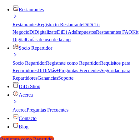
Restaurantes
Restaurantes
Registra tu Restaurante
DiDi Tu
Negocio
DiDigitalízate
DiDi Ads
Impuestos
Restaurantes FAQ
Kit
Digital
Guías de uso de la app
Socio Repartidor
Socio Repartidor
Regístrate como Repartidor
Requisitos para
Repartidores
DiDiMás+
Preguntas Frecuentes
Seguridad para
Repartidores
Ganancias
Soporte
DiDi Shop
Acerca
Acerca
Preguntas Frecuentes
Contacto
Blog
Regístrate como Repartidor