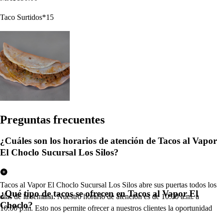
Taco Surtidos*15
Pregun
t
a
s
frecuen
t
e
s
¿Cuáles son los horarios de atención de Tacos al Vapor
El Choclo Sucursal Los Silos?
Tacos al Vapor El Choclo Sucursal Los Silos abre sus puertas todos los
¿Qué tipo de tacos se ofrecen en Tacos al Vapor El
días de la semana. Nuestro horario de atención es de 10:00 a.m. a
Choclo?
10:00 p.m. Esto nos permite ofrecer a nuestros clientes la oportunidad