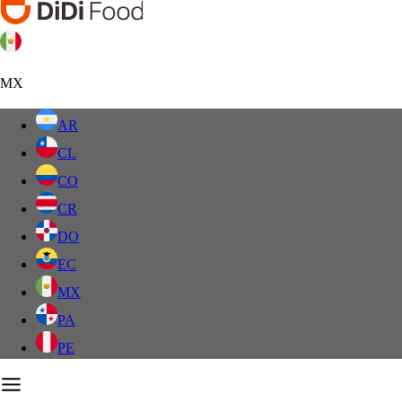
MX
AR
CL
CO
CR
DO
EC
MX
PA
PE