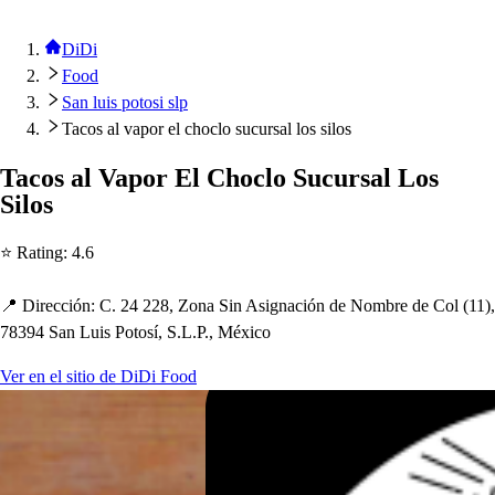
DiDi
Food
San luis potosi slp
Tacos al vapor el choclo sucursal los silos
Taco
s
al Va
p
or El C
h
oclo Sucur
s
al Lo
s
Silo
s
⭐ Ra
t
ing
:
4.6
📍 Dirección
:
C. 24 228, Zona Sin A
s
ignación de Nombre de Col
(
11
)
,
78394 San Lui
s
Po
t
o
s
í, S.L.P., México
Ver en el sitio de DiDi Food