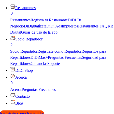
Restaurantes
Restaurantes
Registra tu Restaurante
DiDi Tu
Negocio
DiDigitalízate
DiDi Ads
Impuestos
Restaurantes FAQ
Kit
Digital
Guías de uso de la app
Socio Repartidor
Socio Repartidor
Regístrate como Repartidor
Requisitos para
Repartidores
DiDiMás+
Preguntas Frecuentes
Seguridad para
Repartidores
Ganancias
Soporte
DiDi Shop
Acerca
Acerca
Preguntas Frecuentes
Contacto
Blog
Regístrate como Repartidor