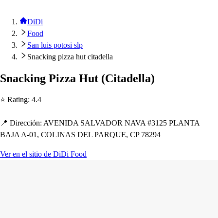
DiDi
Food
San luis potosi slp
Snacking pizza hut citadella
Snacking Pizza Hu
t
(
Ci
t
adella
)
⭐ Ra
t
ing
:
4.4
📍 Dirección
:
AVENIDA SALVADOR NAVA #3125 PLANTA
BAJA A-01, COLINAS DEL PARQUE, CP 78294
Ver en el sitio de DiDi Food