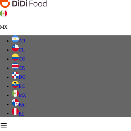
MX
AR
CL
CO
CR
DO
EC
MX
PA
PE