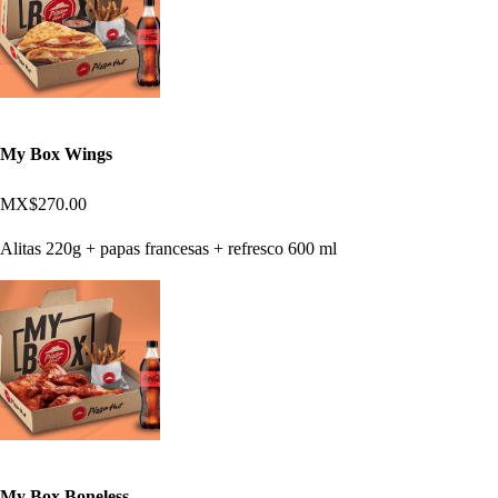
My Box Wings
MX$270.00
Alitas 220g + papas francesas + refresco 600 ml
My Box Boneless