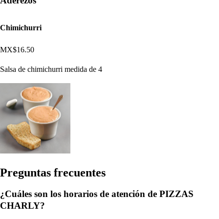
Aderezos
Chimichurri
MX$16.50
Salsa de chimichurri medida de 4
Pregun
t
a
s
frecuen
t
e
s
¿Cuáles son los horarios de atención de PIZZAS
CHARLY?