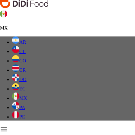
MX
AR
CL
CO
CR
DO
EC
MX
PA
PE