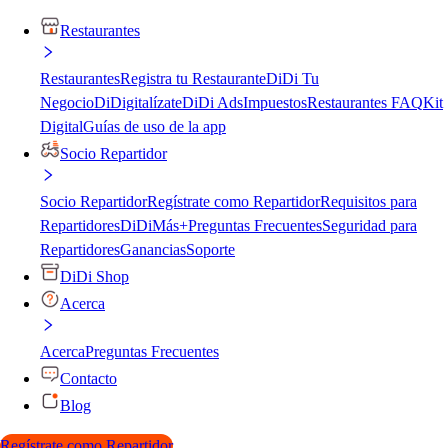
Restaurantes
Restaurantes
Registra tu Restaurante
DiDi Tu
Negocio
DiDigitalízate
DiDi Ads
Impuestos
Restaurantes FAQ
Kit
Digital
Guías de uso de la app
Socio Repartidor
Socio Repartidor
Regístrate como Repartidor
Requisitos para
Repartidores
DiDiMás+
Preguntas Frecuentes
Seguridad para
Repartidores
Ganancias
Soporte
DiDi Shop
Acerca
Acerca
Preguntas Frecuentes
Contacto
Blog
Regístrate como Repartidor