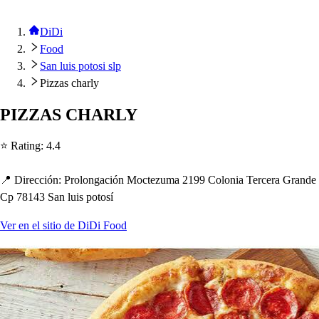
DiDi
Food
San luis potosi slp
Pizzas charly
PIZZAS CHARLY
⭐ Ra
t
ing
:
4.4
📍 Dirección
:
Prolongación Moc
t
ezuma 2199 Colonia Tercera Grande
C
p
78143 San lui
s
p
o
t
o
s
í
Ver en el sitio de DiDi Food