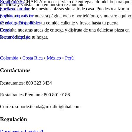
Sí, PIZZAS CHARLY ofrece servicio de entrega a domicilio para que
Restaurantes
deliciosa y satisfactoria en nuestro restaurante.
puedas disfrutar de nuestras pizzas sin salir de casa. Puedes realizar tu
Socio repartidor
pedido a través de nuestra página web o por teléfono, y nuestro equipo
Soporte repartidor
se encargará de llevar tu comida caliente y fresca hasta tu puerta.
Ciudades Disponibles
Consulta nuestras áreas de entrega y disfruta de una deliciosa pizza en
Legal
la comodidad de tu hogar.
Renta de equipo
Colombia
•
Costa Rica
•
México
•
Perú
Contáctanos
Re
s
t
auran
t
e
s
:
800 323 3434
Re
s
t
auran
t
e
s
Premium
:
800 801 0186
Correo
:
soporte.tienda@mx.didiglobal.com
Regulación
Documentos Legales