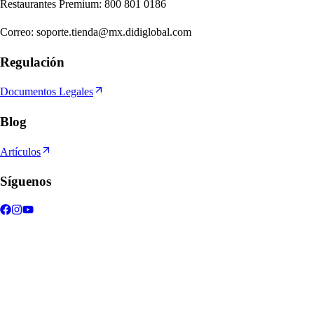
Re
s
t
auran
t
e
s
Premium
:
800 801 0186
Correo
:
soporte.tienda@mx.didiglobal.com
Regulación
Documentos Legales
Blog
Artículos
Síguenos