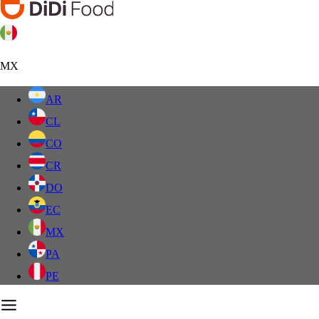
MX
AR
CL
CO
CR
DO
EC
MX
PA
PE