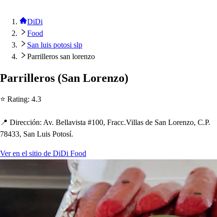
DiDi
Food
San luis potosi slp
Parrilleros san lorenzo
Parrillero
s
(
San Lorenzo
)
⭐ Ra
t
ing
:
4.3
📍 Dirección
:
Av. Bellavi
s
t
a #100, Fracc.Villa
s
de San Lorenzo, C.P.
78433, San Lui
s
Po
t
o
s
í.
Ver en el sitio de DiDi Food