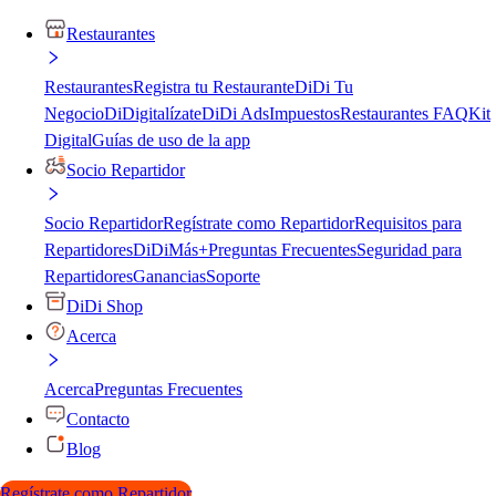
Restaurantes
Restaurantes
Registra tu Restaurante
DiDi Tu
Negocio
DiDigitalízate
DiDi Ads
Impuestos
Restaurantes FAQ
Kit
Digital
Guías de uso de la app
Socio Repartidor
Socio Repartidor
Regístrate como Repartidor
Requisitos para
Repartidores
DiDiMás+
Preguntas Frecuentes
Seguridad para
Repartidores
Ganancias
Soporte
DiDi Shop
Acerca
Acerca
Preguntas Frecuentes
Contacto
Blog
Regístrate como Repartidor