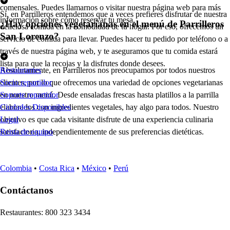
comensales. Puedes llamarnos o visitar nuestra página web para más
Sí, en Parrilleros entendemos que a veces prefieres disfrutar de nuestra
información sobre cómo reservar tu mesa.
¿Hay opciones vegetarianas en el menú de Parrilleros
deliciosa comida en la comodidad de tu hogar. Por eso, ofrecemos un
San Lorenzo?
servicio de comida para llevar. Puedes hacer tu pedido por teléfono o a
través de nuestra página web, y te aseguramos que tu comida estará
lista para que la recojas y la disfrutes donde desees.
Absolutamente, en Parrilleros nos preocupamos por todos nuestros
Restaurantes
clientes, por lo que ofrecemos una variedad de opciones vegetarianas
Socio repartidor
en nuestro menú. Desde ensaladas frescas hasta platillos a la parrilla
Soporte repartidor
elaborados con ingredientes vegetales, hay algo para todos. Nuestro
Ciudades Disponibles
objetivo es que cada visitante disfrute de una experiencia culinaria
Legal
satisfactoria, independientemente de sus preferencias dietéticas.
Renta de equipo
Colombia
•
Costa Rica
•
México
•
Perú
Contáctanos
Re
s
t
auran
t
e
s
:
800 323 3434