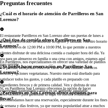
Pregun
t
a
s
frecuen
t
e
s
¿Cuál es el horario de atención de Parrilleros en San
Lorenzo?
El restaurante Parrilleros en San Lorenzo abre sus puertas de lunes a
¿Qué tipo de comida ofrece Parrilleros en San
domingo, ofreciendo un ambiente acogedor y familiar. Nuestro horario
Lorenzo?
de atención es de 12:00 PM a 10:00 PM, lo que permite a nuestros
clientes disfrutar de una deliciosa comida a cualquier hora del día. Ya
sea para un almuerzo en familia o una cena con amigos, estamos aquí
En Parrilleros, nos especializamos en ofrecer una variedad de platillos
para servirte.
¿Se puede hacer reservación en Parrilleros San
a la parrilla, incluyendo cortes de carne de alta calidad, mariscos
Lorenzo?
frescos y opciones vegetarianas. Nuestro menú está diseñado para
satisfacer todos los gustos, y cada platillo es preparado con
ingredientes frescos y de primera calidad. Ven y disfruta de una
Sí, en Parrilleros San Lorenzo ofrecemos la opción de hacer
experiencia gastronómica única en un ambiente agradable.
¿Parrilleros en San Lorenzo ofrece opciones para
reservaciones para garantizar tu lugar en nuestro restaurante.
llevar?
Recomendamos hacer una reservación, especialmente durante los fines
de semana y días festivos, ya que nuestra popularidad atrae a muchos