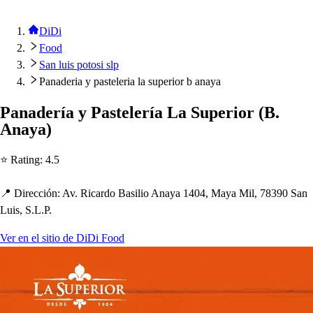
DiDi
Food
San luis potosi slp
Panaderia y pasteleria la superior b anaya
Panadería y Pa
s
t
elería La Su
p
erior
(
B.
Anaya
)
⭐ Ra
t
ing
:
4.5
📍 Dirección
:
Av. Ricardo Ba
s
ilio Anaya 1404, Maya Mil, 78390 San
Lui
s
, S.L.P.
Ver en el sitio de DiDi Food