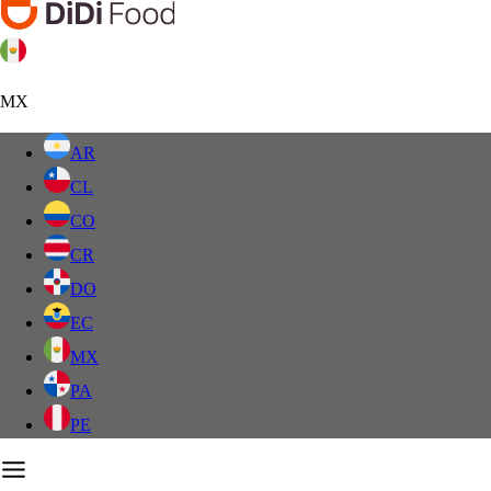
MX
AR
CL
CO
CR
DO
EC
MX
PA
PE