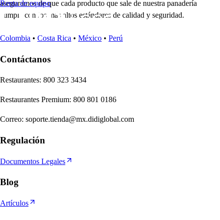
aseguramos de que cada producto que sale de nuestra panadería
Renta de equipo
cumpla con los más altos estándares de calidad y seguridad.
Colombia
•
Costa Rica
•
México
•
Perú
Contáctanos
Re
s
t
auran
t
e
s
:
800 323 3434
Re
s
t
auran
t
e
s
Premium
:
800 801 0186
Correo
:
soporte.tienda@mx.didiglobal.com
Regulación
Documentos Legales
Blog
Artículos