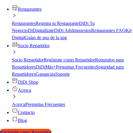
Restaurantes
Restaurantes
Registra tu Restaurante
DiDi Tu
Negocio
DiDigitalízate
DiDi Ads
Impuestos
Restaurantes FAQ
Kit
Digital
Guías de uso de la app
Socio Repartidor
Socio Repartidor
Regístrate como Repartidor
Requisitos para
Repartidores
DiDiMás+
Preguntas Frecuentes
Seguridad para
Repartidores
Ganancias
Soporte
DiDi Shop
Acerca
Acerca
Preguntas Frecuentes
Contacto
Blog
Regístrate como Repartidor