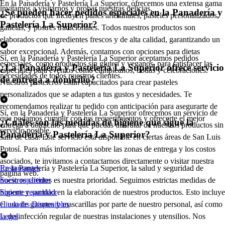
En la Panadería y Pastelería La Superior, ofrecemos una extensa gama
invitamos a visitarnos y probar nuestras delicias.
¿Se pueden hacer pedidos especiales en la Panadería y
de productos que incluyen panes artesanales, pasteles personalizados,
Pastelería La Superior?
galletas, y postres tradicionales. Todos nuestros productos son
elaborados con ingredientes frescos y de alta calidad, garantizando un
sabor excepcional. Además, contamos con opciones para dietas
Sí, en la Panadería y Pastelería La Superior aceptamos pedidos
especiales, como productos sin gluten y veganos, para satisfacer las
¿La Panadería y Pastelería La Superior ofrece servicio
especiales para eventos como cumpleaños, bodas y celebraciones.
necesidades de todos nuestros clientes.
de entrega a domicilio?
Nuestros pasteleros están capacitados para crear pasteles
personalizados que se adapten a tus gustos y necesidades. Te
recomendamos realizar tu pedido con anticipación para asegurarte de
Sí, en la Panadería y Pastelería La Superior ofrecemos un servicio de
que podamos cumplir con tus requerimientos y ofrecerte el mejor
¿Cuáles son las medidas de higiene que sigue la
entrega a domicilio para que puedas disfrutar de nuestros productos sin
servicio posible.
Panadería y Pastelería La Superior?
salir de casa. Este servicio está disponible en ciertas áreas de San Luis
Potosí. Para más información sobre las zonas de entrega y los costos
asociados, te invitamos a contactarnos directamente o visitar nuestra
En la Panadería y Pastelería La Superior, la salud y seguridad de
Restaurantes
página web.
nuestros clientes es nuestra prioridad. Seguimos estrictas medidas de
Socio repartidor
higiene y sanidad en la elaboración de nuestros productos. Esto incluye
Soporte repartidor
el uso de guantes y mascarillas por parte de nuestro personal, así como
Ciudades Disponibles
la desinfección regular de nuestras instalaciones y utensilios. Nos
Legal