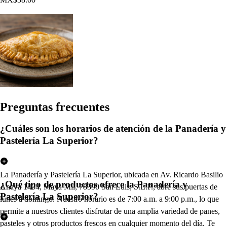
Pregun
t
a
s
frecuen
t
e
s
¿Cuáles son los horarios de atención de la Panadería y
Pastelería La Superior?
La Panadería y Pastelería La Superior, ubicada en Av. Ricardo Basilio
¿Qué tipo de productos ofrece la Panadería y
Anaya 1404, Maya Mil, 78390 San Luis, S.L.P., abre sus puertas de
Pastelería La Superior?
lunes a domingo. Nuestro horario es de 7:00 a.m. a 9:00 p.m., lo que
permite a nuestros clientes disfrutar de una amplia variedad de panes,
pasteles y otros productos frescos en cualquier momento del día. Te