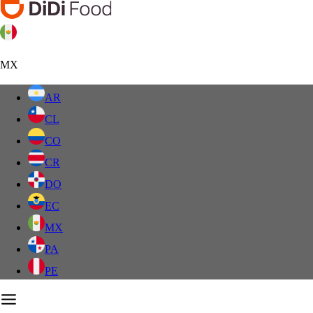
MX
AR
CL
CO
CR
DO
EC
MX
PA
PE