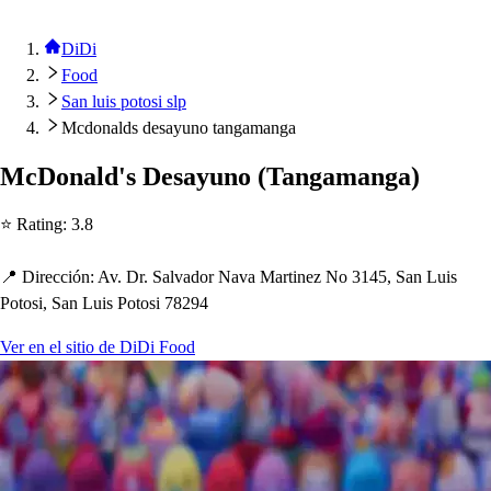
DiDi
Food
San luis potosi slp
Mcdonalds desayuno tangamanga
McDonald'
s
De
s
ayuno
(
Tangamanga
)
⭐ Ra
t
ing
:
3.8
📍 Dirección
:
Av. Dr. Salvador Nava Mar
t
inez No 3145, San Lui
s
Po
t
o
s
i, San Lui
s
Po
t
o
s
i 78294
Ver en el sitio de DiDi Food