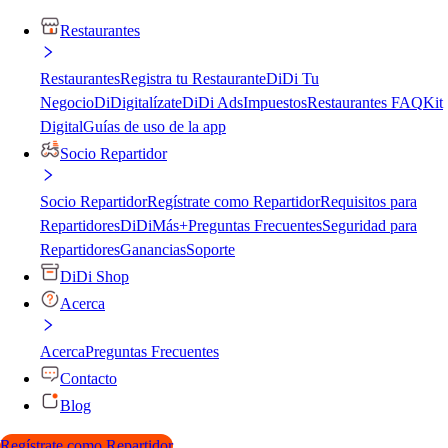
Restaurantes
Restaurantes
Registra tu Restaurante
DiDi Tu
Negocio
DiDigitalízate
DiDi Ads
Impuestos
Restaurantes FAQ
Kit
Digital
Guías de uso de la app
Socio Repartidor
Socio Repartidor
Regístrate como Repartidor
Requisitos para
Repartidores
DiDiMás+
Preguntas Frecuentes
Seguridad para
Repartidores
Ganancias
Soporte
DiDi Shop
Acerca
Acerca
Preguntas Frecuentes
Contacto
Blog
Regístrate como Repartidor