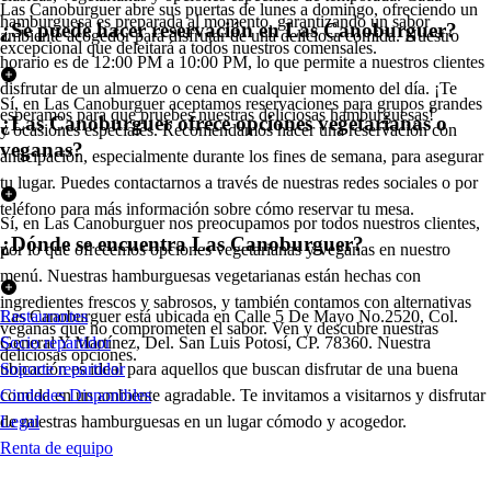
Las Canoburguer abre sus puertas de lunes a domingo, ofreciendo un
hamburguesa es preparada al momento, garantizando un sabor
¿Se puede hacer reservación en Las Canoburguer?
ambiente acogedor para disfrutar de una deliciosa comida. Nuestro
excepcional que deleitará a todos nuestros comensales.
horario es de 12:00 PM a 10:00 PM, lo que permite a nuestros clientes
disfrutar de un almuerzo o cena en cualquier momento del día. ¡Te
Sí, en Las Canoburguer aceptamos reservaciones para grupos grandes
esperamos para que pruebes nuestras deliciosas hamburguesas!
¿Las Canoburguer ofrece opciones vegetarianas o
y ocasiones especiales. Recomendamos hacer una reservación con
veganas?
anticipación, especialmente durante los fines de semana, para asegurar
tu lugar. Puedes contactarnos a través de nuestras redes sociales o por
teléfono para más información sobre cómo reservar tu mesa.
Sí, en Las Canoburguer nos preocupamos por todos nuestros clientes,
¿Dónde se encuentra Las Canoburguer?
por lo que ofrecemos opciones vegetarianas y veganas en nuestro
menú. Nuestras hamburguesas vegetarianas están hechas con
ingredientes frescos y sabrosos, y también contamos con alternativas
Las Canoburguer está ubicada en Calle 5 De Mayo No.2520, Col.
Restaurantes
veganas que no comprometen el sabor. Ven y descubre nuestras
General Y Martínez, Del. San Luis Potosí, CP. 78360. Nuestra
Socio repartidor
deliciosas opciones.
ubicación es ideal para aquellos que buscan disfrutar de una buena
Soporte repartidor
comida en un ambiente agradable. Te invitamos a visitarnos y disfrutar
Ciudades Disponibles
de nuestras hamburguesas en un lugar cómodo y acogedor.
Legal
Renta de equipo