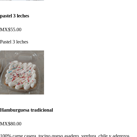
pastel 3 leches
MX$55.00
Pastel 3 leches
Hamburguesa tradicional
MX$80.00
100% carne casera, tocino queso asadero, verdura, chile y aderezos