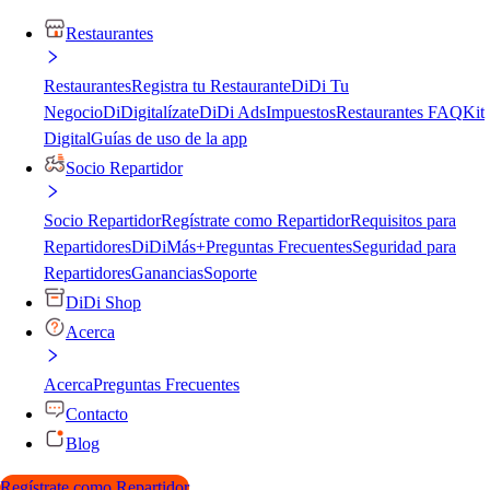
Restaurantes
Restaurantes
Registra tu Restaurante
DiDi Tu
Negocio
DiDigitalízate
DiDi Ads
Impuestos
Restaurantes FAQ
Kit
Digital
Guías de uso de la app
Socio Repartidor
Socio Repartidor
Regístrate como Repartidor
Requisitos para
Repartidores
DiDiMás+
Preguntas Frecuentes
Seguridad para
Repartidores
Ganancias
Soporte
DiDi Shop
Acerca
Acerca
Preguntas Frecuentes
Contacto
Blog
Regístrate como Repartidor