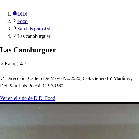
DiDi
Food
San luis potosi slp
Las canoburguer
La
s
Canoburguer
⭐ Ra
t
ing
:
4.7
📍 Dirección
:
Calle 5 De Mayo No.2520, Col. General Y Mar
t
ínez,
Del. San Lui
s
Po
t
o
s
í, CP. 78360
Ver en el sitio de DiDi Food