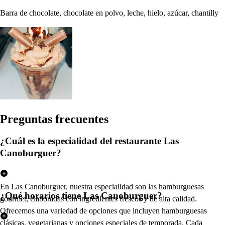
Barra de chocolate, chocolate en polvo, leche, hielo, azúcar, chantilly
Pregun
t
a
s
frecuen
t
e
s
¿Cuál es la especialidad del restaurante Las
Canoburguer?
En Las Canoburguer, nuestra especialidad son las hamburguesas
¿Qué horarios tiene Las Canoburguer?
gourmet, elaboradas con ingredientes frescos y de alta calidad.
Ofrecemos una variedad de opciones que incluyen hamburguesas
clásicas, vegetarianas y opciones especiales de temporada. Cada