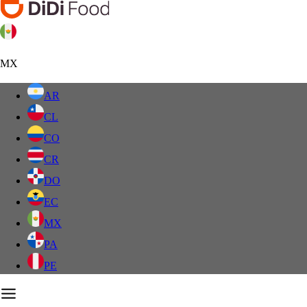
MX
AR
CL
CO
CR
DO
EC
MX
PA
PE