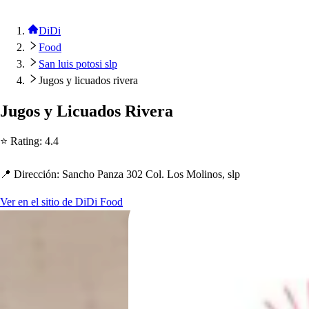
DiDi
Food
San luis potosi slp
Jugos y licuados rivera
Jugo
s
y Licuado
s
Rivera
⭐ Ra
t
ing
:
4.4
📍 Dirección
:
Sanc
h
o Panza 302 Col. Lo
s
Molino
s
,
s
l
p
Ver en el sitio de DiDi Food