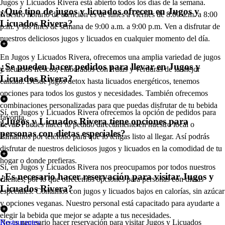
Jugos y Licuados Rivera está abierto todos los días de la semana.
¿Qué tipo de jugos y licuados ofrecen en Jugos y
Nuestro horario de atención es de lunes a viernes de 8:00 a.m. a 8:00
Licuados Rivera?
p.m. y los fines de semana de 9:00 a.m. a 9:00 p.m. Ven a disfrutar de
nuestros deliciosos jugos y licuados en cualquier momento del día.
En Jugos y Licuados Rivera, ofrecemos una amplia variedad de jugos
¿Se pueden hacer pedidos para llevar en Jugos y
y licuados frescos, elaborados con frutas y verduras de la mejor
Licuados Rivera?
calidad. Desde jugos detox hasta licuados energéticos, tenemos
opciones para todos los gustos y necesidades. También ofrecemos
combinaciones personalizadas para que puedas disfrutar de tu bebida
Sí, en Jugos y Licuados Rivera ofrecemos la opción de pedidos para
favorita.
¿Jugos y Licuados Rivera tiene opciones para
llevar. Puedes hacer tu pedido directamente en nuestro local o
personas con dietas especiales?
llamarnos por teléfono para que lo tengas listo al llegar. Así podrás
disfrutar de nuestros deliciosos jugos y licuados en la comodidad de tu
hogar o donde prefieras.
Sí, en Jugos y Licuados Rivera nos preocupamos por todos nuestros
¿Es necesario hacer reservación para visitar Jugos y
clientes, por lo que ofrecemos opciones para personas con dietas
Licuados Rivera?
especiales. Contamos con jugos y licuados bajos en calorías, sin azúcar
y opciones veganas. Nuestro personal está capacitado para ayudarte a
elegir la bebida que mejor se adapte a tus necesidades.
No es necesario hacer reservación para visitar Jugos y Licuados
Restaurantes