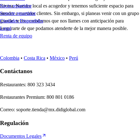
Rivera. Nuestro local es acogedor y tenemos suficiente espacio para
Socio repartidor
atender a nuestros clientes. Sin embargo, si planeas venir con un grupo
Soporte repartidor
grande, te recomendamos que nos llames con anticipación para
Ciudades Disponibles
asegurarte de que podamos atenderte de la mejor manera posible.
Legal
Renta de equipo
Colombia
•
Costa Rica
•
México
•
Perú
Contáctanos
Re
s
t
auran
t
e
s
:
800 323 3434
Re
s
t
auran
t
e
s
Premium
:
800 801 0186
Correo
:
soporte.tienda@mx.didiglobal.com
Regulación
Documentos Legales