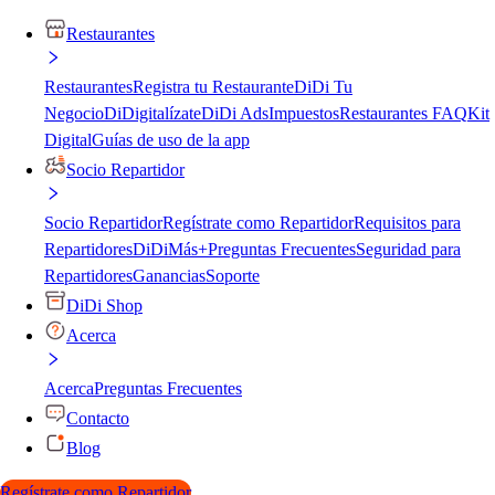
Restaurantes
Restaurantes
Registra tu Restaurante
DiDi Tu
Negocio
DiDigitalízate
DiDi Ads
Impuestos
Restaurantes FAQ
Kit
Digital
Guías de uso de la app
Socio Repartidor
Socio Repartidor
Regístrate como Repartidor
Requisitos para
Repartidores
DiDiMás+
Preguntas Frecuentes
Seguridad para
Repartidores
Ganancias
Soporte
DiDi Shop
Acerca
Acerca
Preguntas Frecuentes
Contacto
Blog
Regístrate como Repartidor