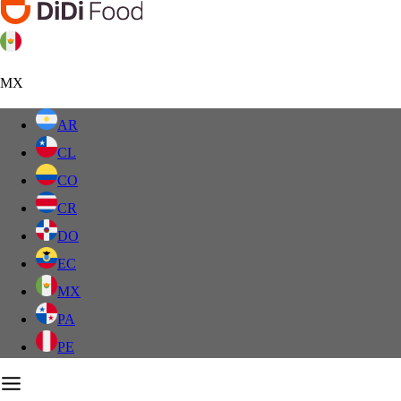
MX
AR
CL
CO
CR
DO
EC
MX
PA
PE