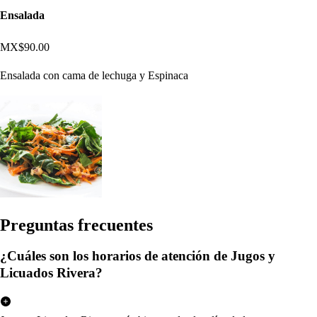
Ensalada
MX$90.00
Ensalada con cama de lechuga y Espinaca
Pregun
t
a
s
frecuen
t
e
s
¿Cuáles son los horarios de atención de Jugos y
Licuados Rivera?