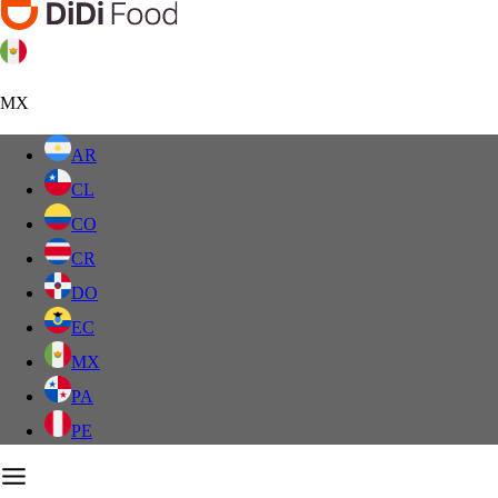
MX
AR
CL
CO
CR
DO
EC
MX
PA
PE