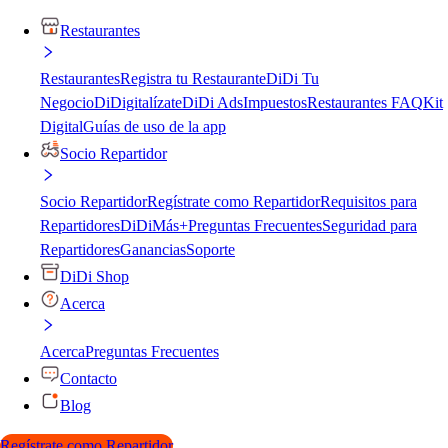
Restaurantes
Restaurantes
Registra tu Restaurante
DiDi Tu
Negocio
DiDigitalízate
DiDi Ads
Impuestos
Restaurantes FAQ
Kit
Digital
Guías de uso de la app
Socio Repartidor
Socio Repartidor
Regístrate como Repartidor
Requisitos para
Repartidores
DiDiMás+
Preguntas Frecuentes
Seguridad para
Repartidores
Ganancias
Soporte
DiDi Shop
Acerca
Acerca
Preguntas Frecuentes
Contacto
Blog
Regístrate como Repartidor