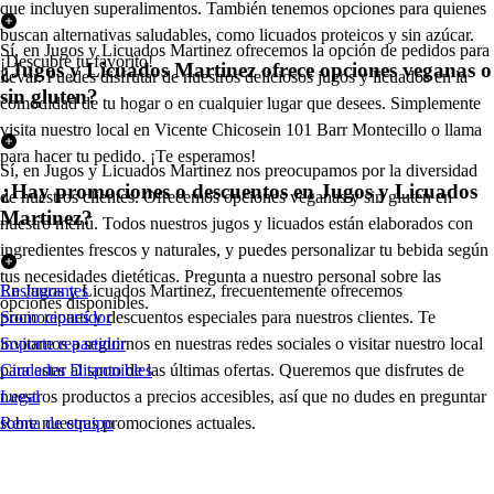
que incluyen superalimentos. También tenemos opciones para quienes
buscan alternativas saludables, como licuados proteicos y sin azúcar.
Sí, en Jugos y Licuados Martinez ofrecemos la opción de pedidos para
¡Descubre tu favorito!
¿Jugos y Licuados Martinez ofrece opciones veganas o
llevar. Puedes disfrutar de nuestros deliciosos jugos y licuados en la
sin gluten?
comodidad de tu hogar o en cualquier lugar que desees. Simplemente
visita nuestro local en Vicente Chicosein 101 Barr Montecillo o llama
para hacer tu pedido. ¡Te esperamos!
Sí, en Jugos y Licuados Martinez nos preocupamos por la diversidad
¿Hay promociones o descuentos en Jugos y Licuados
de nuestros clientes. Ofrecemos opciones veganas y sin gluten en
Martinez?
nuestro menú. Todos nuestros jugos y licuados están elaborados con
ingredientes frescos y naturales, y puedes personalizar tu bebida según
tus necesidades dietéticas. Pregunta a nuestro personal sobre las
En Jugos y Licuados Martinez, frecuentemente ofrecemos
Restaurantes
opciones disponibles.
promociones y descuentos especiales para nuestros clientes. Te
Socio repartidor
invitamos a seguirnos en nuestras redes sociales o visitar nuestro local
Soporte repartidor
para estar al tanto de las últimas ofertas. Queremos que disfrutes de
Ciudades Disponibles
nuestros productos a precios accesibles, así que no dudes en preguntar
Legal
sobre nuestras promociones actuales.
Renta de equipo