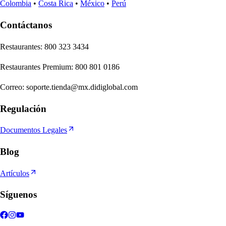
Colombia
•
Costa Rica
•
México
•
Perú
Contáctanos
Re
s
t
auran
t
e
s
:
800 323 3434
Re
s
t
auran
t
e
s
Premium
:
800 801 0186
Correo
:
soporte.tienda@mx.didiglobal.com
Regulación
Documentos Legales
Blog
Artículos
Síguenos