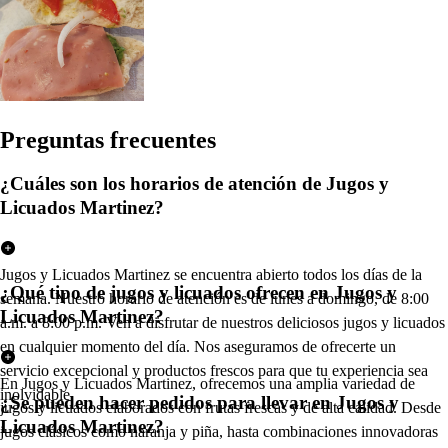
Pregun
t
a
s
frecuen
t
e
s
¿Cuáles son los horarios de atención de Jugos y
Licuados Martinez?
Jugos y Licuados Martinez se encuentra abierto todos los días de la
¿Qué tipo de jugos y licuados ofrecen en Jugos y
semana. Nuestro horario de atención es de lunes a domingo, de 8:00
Licuados Martinez?
a.m. a 8:00 p.m. Ven a disfrutar de nuestros deliciosos jugos y licuados
en cualquier momento del día. Nos aseguramos de ofrecerte un
servicio excepcional y productos frescos para que tu experiencia sea
En Jugos y Licuados Martinez, ofrecemos una amplia variedad de
inolvidable.
¿Se pueden hacer pedidos para llevar en Jugos y
jugos y licuados elaborados con frutas frescas y de alta calidad. Desde
Licuados Martinez?
jugos clásicos como naranja y piña, hasta combinaciones innovadoras