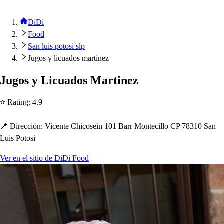
DiDi
Food
San luis potosi slp
Jugos y licuados martinez
Jugo
s
y Licuado
s
Mar
t
inez
⭐ Ra
t
ing
:
4.9
📍 Dirección
:
Vicen
t
e C
h
ico
s
ein 101 Barr Mon
t
ecillo CP 78310 San
Lui
s
Po
t
o
s
i
Ver en el sitio de DiDi Food