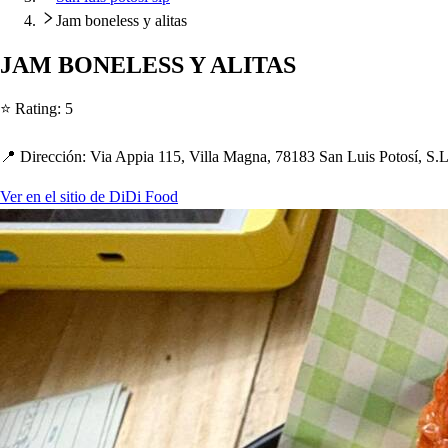
Jam boneless y alitas
JAM BONELESS Y ALITAS
⭐ Ra
t
ing
:
5
📍 Dirección
:
Via A
p
p
ia 115, Villa Magna, 78183 San Lui
s
Po
t
o
s
í, S.
Ver en el sitio de DiDi Food