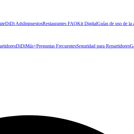
ate
DiDi Ads
Impuestos
Restaurantes FAQ
Kit Digital
Guías de uso de la
artidores
DiDiMás+
Preguntas Frecuentes
Seguridad para Repartidores
G