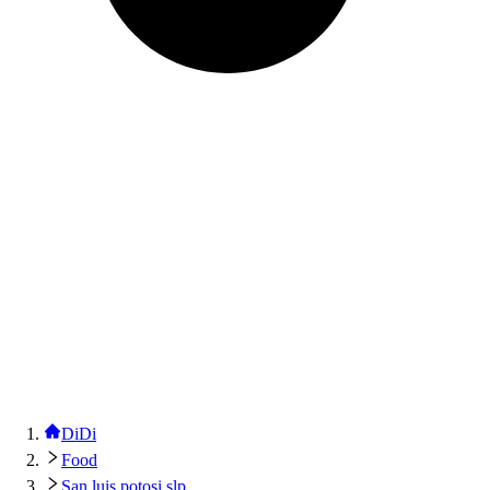
DiDi
Food
San luis potosi slp