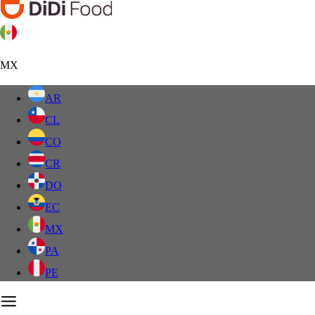
MX
AR
CL
CO
CR
DO
EC
MX
PA
PE