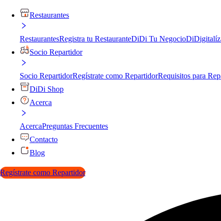
Restaurantes
Restaurantes
Registra tu Restaurante
DiDi Tu Negocio
DiDigitalíz
Socio Repartidor
Socio Repartidor
Regístrate como Repartidor
Requisitos para Rep
DiDi Shop
Acerca
Acerca
Preguntas Frecuentes
Contacto
Blog
Regístrate como Repartidor