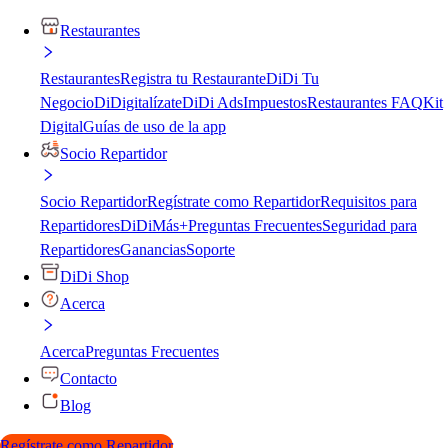
Restaurantes
Restaurantes
Registra tu Restaurante
DiDi Tu
Negocio
DiDigitalízate
DiDi Ads
Impuestos
Restaurantes FAQ
Kit
Digital
Guías de uso de la app
Socio Repartidor
Socio Repartidor
Regístrate como Repartidor
Requisitos para
Repartidores
DiDiMás+
Preguntas Frecuentes
Seguridad para
Repartidores
Ganancias
Soporte
DiDi Shop
Acerca
Acerca
Preguntas Frecuentes
Contacto
Blog
Regístrate como Repartidor