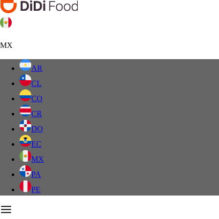
MX
AR
CL
CO
CR
DO
EC
MX
PA
PE