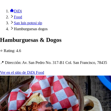
DiDi
Food
San luis potosi slp
Hamburguesas dogos
Hamburgue
s
a
s
& Dogo
s
⭐ Ra
t
ing
:
4.6
📍 Dirección
:
Av. San Pedro No. 317-B1 Col. San Franci
s
co, 78435
Ver en el sitio de DiDi Food