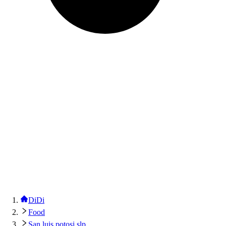
DiDi
Food
San luis potosi slp