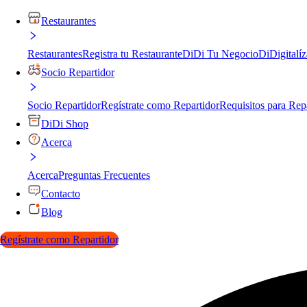
Restaurantes
Restaurantes
Registra tu Restaurante
DiDi Tu Negocio
DiDigitalíz
Socio Repartidor
Socio Repartidor
Regístrate como Repartidor
Requisitos para Rep
DiDi Shop
Acerca
Acerca
Preguntas Frecuentes
Contacto
Blog
Regístrate como Repartidor