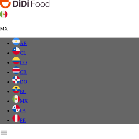
MX
AR
CL
CO
CR
DO
EC
MX
PA
PE