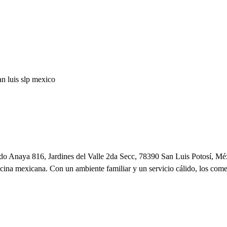
an lui
s
s
l
p
mexico
o Anaya 816, Jardines del Valle 2da Secc, 78390 San Luis Potosí, Méxi
cocina mexicana. Con un ambiente familiar y un servicio cálido, los come