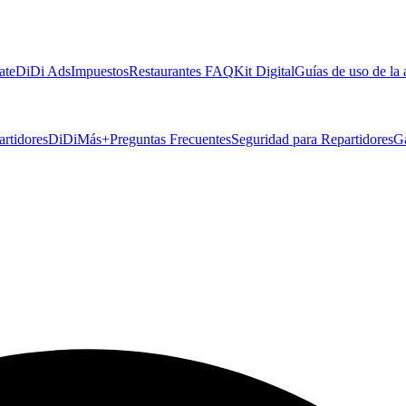
ate
DiDi Ads
Impuestos
Restaurantes FAQ
Kit Digital
Guías de uso de la
artidores
DiDiMás+
Preguntas Frecuentes
Seguridad para Repartidores
G