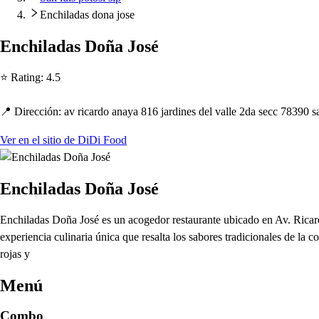
Enchiladas dona jose
Enc
h
ilada
s
Doña Jo
s
é
⭐ Ra
t
ing
:
4.5
📍 Dirección
:
av ricardo anaya 816 jardine
s
del valle 2da
s
ecc 78390
s
Ver en el sitio de DiDi Food
Enchiladas Doña José
Enchiladas Doña José es un acogedor restaurante ubicado en Av. Ricard
experiencia culinaria única que resalta los sabores tradicionales de la 
rojas y
Menú
Combo