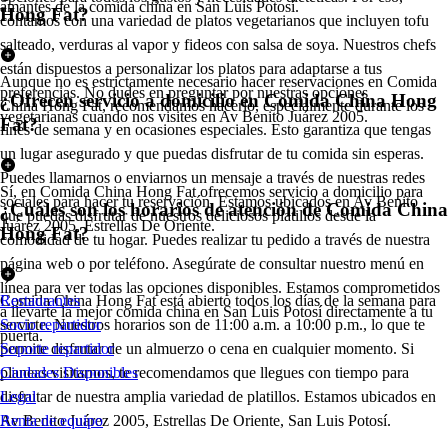
amantes de la comida china en San Luis Potosí.
Hong Fat?
contamos con una variedad de platos vegetarianos que incluyen tofu
salteado, verduras al vapor y fideos con salsa de soya. Nuestros chefs
están dispuestos a personalizar los platos para adaptarse a tus
Aunque no es estrictamente necesario hacer reservaciones en Comida
preferencias. No dudes en preguntar por nuestras opciones
¿Ofrecen servicio a domicilio en Comida China Hong
China Hong Fat, recomendamos hacerlo, especialmente durante los
vegetarianas cuando nos visites en Av Benito Juárez 2005.
Fat?
fines de semana y en ocasiones especiales. Esto garantiza que tengas
un lugar asegurado y que puedas disfrutar de tu comida sin esperas.
Puedes llamarnos o enviarnos un mensaje a través de nuestras redes
Sí, en Comida China Hong Fat ofrecemos servicio a domicilio para
sociales para hacer tu reservación. Estamos ubicados en Av Benito
¿Cuáles son los horarios de atención de Comida China
que puedas disfrutar de nuestros deliciosos platillos desde la
Juárez 2005, Estrellas De Oriente.
Hong Fat?
comodidad de tu hogar. Puedes realizar tu pedido a través de nuestra
página web o por teléfono. Asegúrate de consultar nuestro menú en
línea para ver todas las opciones disponibles. Estamos comprometidos
Comida China Hong Fat está abierto todos los días de la semana para
Restaurantes
a llevarte la mejor comida china en San Luis Potosí directamente a tu
servirte. Nuestros horarios son de 11:00 a.m. a 10:00 p.m., lo que te
Socio repartidor
puerta.
permite disfrutar de un almuerzo o cena en cualquier momento. Si
Soporte repartidor
planeas visitarnos, te recomendamos que llegues con tiempo para
Ciudades Disponibles
disfrutar de nuestra amplia variedad de platillos. Estamos ubicados en
Legal
Av Benito Juárez 2005, Estrellas De Oriente, San Luis Potosí.
Renta de equipo