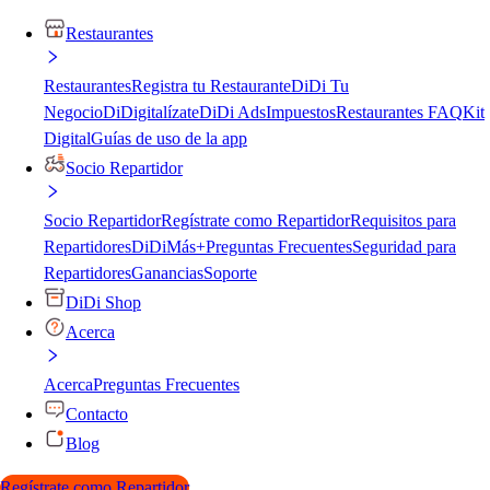
Restaurantes
Restaurantes
Registra tu Restaurante
DiDi Tu
Negocio
DiDigitalízate
DiDi Ads
Impuestos
Restaurantes FAQ
Kit
Digital
Guías de uso de la app
Socio Repartidor
Socio Repartidor
Regístrate como Repartidor
Requisitos para
Repartidores
DiDiMás+
Preguntas Frecuentes
Seguridad para
Repartidores
Ganancias
Soporte
DiDi Shop
Acerca
Acerca
Preguntas Frecuentes
Contacto
Blog
Regístrate como Repartidor