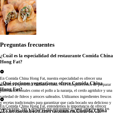
Pregun
t
a
s
frecuen
t
e
s
¿Cuál es la especialidad del restaurante Comida China
Hong Fat?
En Comida China Hong Fat, nuestra especialidad es ofrecer una
¿Qué opciones vegetarianas ofrece Comida China
auténtica experiencia culinaria china. Nos enorgullecemos de preparar
Hong Fat?
platos tradicionales como el pollo a la naranja, el cerdo agridulce y una
variedad de fideos y arroces salteados. Utilizamos ingredientes frescos
y recetas tradicionales para garantizar que cada bocado sea delicioso y
En Comida China Hong Fat, entendemos la importancia de ofrecer
satisfactorio. Ven y descubre por qué somos el lugar favorito para los
¿Es necesario hacer reservaciones en Comida China
opciones para todos los gustos y necesidades dietéticas. Por eso,