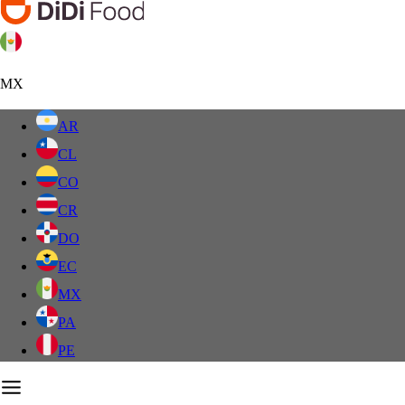
MX
AR
CL
CO
CR
DO
EC
MX
PA
PE