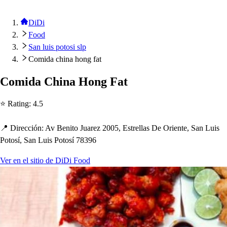
DiDi
Food
San luis potosi slp
Comida china hong fat
Comida C
h
ina Hong Fa
t
⭐ Ra
t
ing
:
4.5
📍 Dirección
:
Av Beni
t
o Juarez 2005, E
s
t
rella
s
De Orien
t
e, San Lui
s
Po
t
o
s
í, San Lui
s
Po
t
o
s
í 78396
Ver en el sitio de DiDi Food