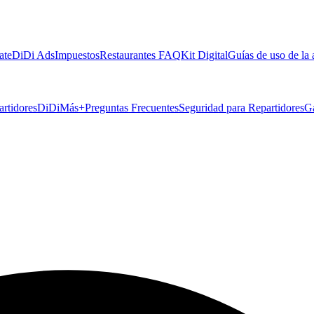
ate
DiDi Ads
Impuestos
Restaurantes FAQ
Kit Digital
Guías de uso de la
artidores
DiDiMás+
Preguntas Frecuentes
Seguridad para Repartidores
G