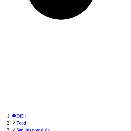
DiDi
Food
San luis potosi slp