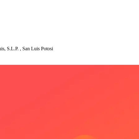
ui
s
, S.L.P. , San Lui
s
Po
t
o
s
i