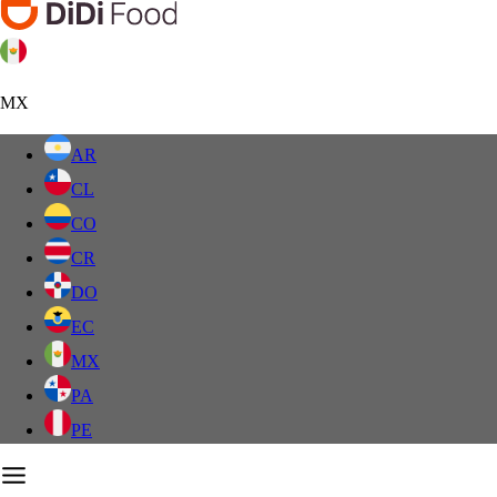
MX
AR
CL
CO
CR
DO
EC
MX
PA
PE