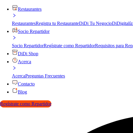
Restaurantes
Restaurantes
Registra tu Restaurante
DiDi Tu Negocio
DiDigitalíz
Socio Repartidor
Socio Repartidor
Regístrate como Repartidor
Requisitos para Rep
DiDi Shop
Acerca
Acerca
Preguntas Frecuentes
Contacto
Blog
Regístrate como Repartidor