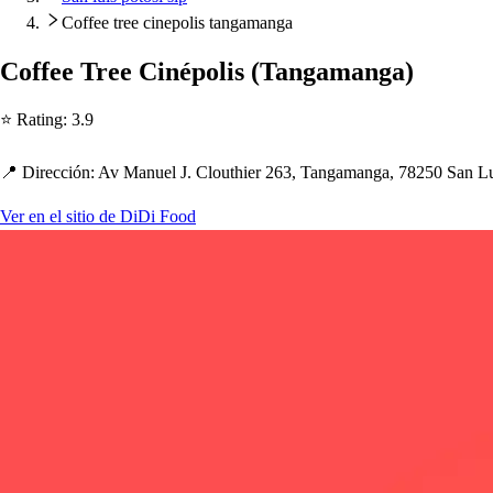
Coffee tree cinepolis tangamanga
Coffee Tree Ciné
p
oli
s
(
Tangamanga
)
⭐ Ra
t
ing
:
3.9
📍 Dirección
:
Av Manuel J. Clou
t
h
ier 263, Tangamanga, 78250 San L
Ver en el sitio de DiDi Food