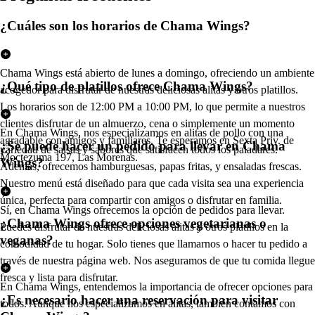
¿Cuáles son los horarios de Chama Wings?
Chama Wings está abierto de lunes a domingo, ofreciendo un ambiente
¿Qué tipo de platillos ofrece Chama Wings?
acogedor para disfrutar de nuestras deliciosas alitas y otros platillos.
Los horarios son de 12:00 PM a 10:00 PM, lo que permite a nuestros
clientes disfrutar de un almuerzo, cena o simplemente un momento
En Chama Wings, nos especializamos en alitas de pollo con una
agradable con amigos y familiares. Te esperamos en Sexta Priv. de
¿Se puede hacer un pedido para llevar en Chama
variedad de salsas y sabores que satisfacen todos los paladares.
Moctezuma 197, Las Morenas.
Wings?
Además, ofrecemos hamburguesas, papas fritas, y ensaladas frescas.
Nuestro menú está diseñado para que cada visita sea una experiencia
única, perfecta para compartir con amigos o disfrutar en familia.
Sí, en Chama Wings ofrecemos la opción de pedidos para llevar.
¿Chama Wings ofrece opciones vegetarianas o
Puedes disfrutar de nuestras deliciosas alitas y otros platillos en la
veganas?
comodidad de tu hogar. Solo tienes que llamarnos o hacer tu pedido a
través de nuestra página web. Nos aseguramos de que tu comida llegue
fresca y lista para disfrutar.
En Chama Wings, entendemos la importancia de ofrecer opciones para
¿Es necesario hacer una reservación para visitar
todos. Aunque nos especializamos en alitas, también contamos con