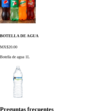
BOTELLA DE AGUA
MX$20.00
Botella de agua 1L
Pregun
t
a
s
frecuen
t
e
s