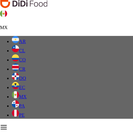
MX
AR
CL
CO
CR
DO
EC
MX
PA
PE