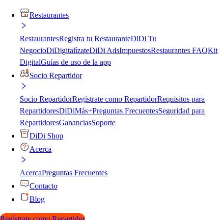
Restaurantes
Restaurantes
Registra tu Restaurante
DiDi Tu
Negocio
DiDigitalízate
DiDi Ads
Impuestos
Restaurantes FAQ
Kit
Digital
Guías de uso de la app
Socio Repartidor
Socio Repartidor
Regístrate como Repartidor
Requisitos para
Repartidores
DiDiMás+
Preguntas Frecuentes
Seguridad para
Repartidores
Ganancias
Soporte
DiDi Shop
Acerca
Acerca
Preguntas Frecuentes
Contacto
Blog
Regístrate como Repartidor