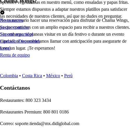
Chama Wings?
opciones vegetarianas en nuestro menú, como ensaladas y papas fritas.
Siempre estamos dispuestos a adaptar nuestros platillos para satisfacer
las necesidades de nuestros clientes, así que no dudes en preguntar.
No es necesario hacer una reservación para disfrutar de Chama Wings,
Restaurantes
ya que contamos con un amplio espacio para recibir a nuestros clientes.
Socio repartidor
Sin embargo, si planeas visitar en un día festivo o durante un evento
Soporte repartidor
especial, te recomendamos llamar con anticipación para asegurarte de
Ciudades Disponibles
tener un lugar. ¡Te esperamos!
Legal
Renta de equipo
Colombia
•
Costa Rica
•
México
•
Perú
Contáctanos
Re
s
t
auran
t
e
s
:
800 323 3434
Re
s
t
auran
t
e
s
Premium
:
800 801 0186
Correo
:
soporte.tienda@mx.didiglobal.com