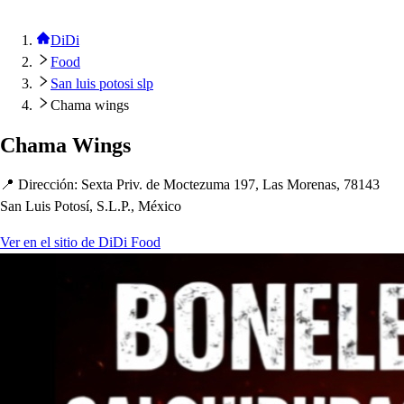
DiDi
Food
San luis potosi slp
Chama wings
C
h
ama Wing
s
📍 Dirección
:
Sex
t
a Priv. de Moc
t
ezuma 197, La
s
Morena
s
, 78143
San Lui
s
Po
t
o
s
í, S.L.P., México
Ver en el sitio de DiDi Food