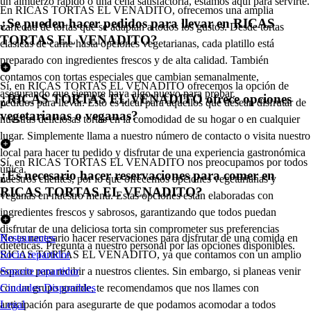
un almuerzo rápido o una cena satisfactoria, estamos aquí para servirte.
En RICAS TORTAS EL VENADITO, ofrecemos una amplia
¿Se pueden hacer pedidos para llevar en RICAS
variedad de tortas que se adaptan a todos los gustos. Desde tortas
TORTAS EL VENADITO?
clásicas de carne hasta opciones vegetarianas, cada platillo está
preparado con ingredientes frescos y de alta calidad. También
contamos con tortas especiales que cambian semanalmente,
Sí, en RICAS TORTAS EL VENADITO ofrecemos la opción de
asegurando que siempre haya algo nuevo para probar.
¿RICAS TORTAS EL VENADITO ofrece opciones
pedidos para llevar. Esto es ideal para aquellos que desean disfrutar de
vegetarianas o veganas?
nuestras deliciosas tortas en la comodidad de su hogar o en cualquier
lugar. Simplemente llama a nuestro número de contacto o visita nuestro
local para hacer tu pedido y disfrutar de una experiencia gastronómica
Sí, en RICAS TORTAS EL VENADITO nos preocupamos por todos
única.
¿Es necesario hacer reservaciones para comer en
nuestros clientes, por lo que ofrecemos opciones vegetarianas y
RICAS TORTAS EL VENADITO?
veganas en nuestro menú. Estas opciones están elaboradas con
ingredientes frescos y sabrosos, garantizando que todos puedan
disfrutar de una deliciosa torta sin comprometer sus preferencias
No es necesario hacer reservaciones para disfrutar de una comida en
Restaurantes
dietéticas. Pregunta a nuestro personal por las opciones disponibles.
RICAS TORTAS EL VENADITO, ya que contamos con un amplio
Socio repartidor
espacio para recibir a nuestros clientes. Sin embargo, si planeas venir
Soporte repartidor
con un grupo grande, te recomendamos que nos llames con
Ciudades Disponibles
anticipación para asegurarte de que podamos acomodar a todos
Legal