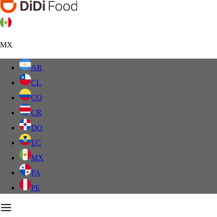
MX
AR
CL
CO
CR
DO
EC
MX
PA
PE