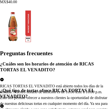
MX$40.00
Pregun
t
a
s
frecuen
t
e
s
¿Cuáles son los horarios de atención de RICAS
TORTAS EL VENADITO?
RICAS TORTAS EL VENADITO está abierto todos los días de la
¿Qué tipo de tortas ofrece RICAS TORTAS EL
semana. Nuestro horario de atención es de 10:00 a.m. a 10:00 p.m.
VENADITO?
Esto nos permite ofrecer a nuestros clientes la oportunidad de disfrutar
de nuestras deliciosas tortas en cualquier momento del día. Ya sea para