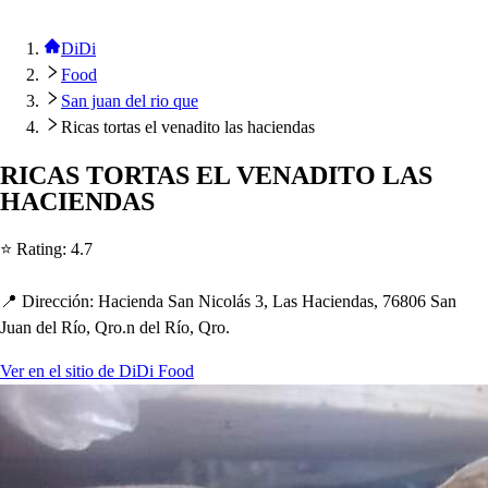
DiDi
Food
San juan del rio que
Ricas tortas el venadito las haciendas
RICAS TORTAS EL VENADITO LAS
HACIENDAS
⭐ Ra
t
ing
:
4.7
📍 Dirección
:
Hacienda San Nicolá
s
3, La
s
Hacienda
s
, 76806 San
Juan del Río, Qro.n del Río, Qro.
Ver en el sitio de DiDi Food