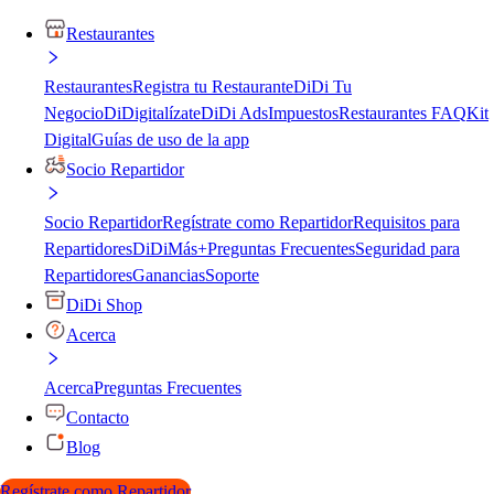
Restaurantes
Restaurantes
Registra tu Restaurante
DiDi Tu
Negocio
DiDigitalízate
DiDi Ads
Impuestos
Restaurantes FAQ
Kit
Digital
Guías de uso de la app
Socio Repartidor
Socio Repartidor
Regístrate como Repartidor
Requisitos para
Repartidores
DiDiMás+
Preguntas Frecuentes
Seguridad para
Repartidores
Ganancias
Soporte
DiDi Shop
Acerca
Acerca
Preguntas Frecuentes
Contacto
Blog
Regístrate como Repartidor