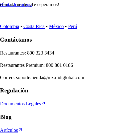
cómodamente. ¡Te esperamos!
Renta de equipo
Colombia
•
Costa Rica
•
México
•
Perú
Contáctanos
Re
s
t
auran
t
e
s
:
800 323 3434
Re
s
t
auran
t
e
s
Premium
:
800 801 0186
Correo
:
soporte.tienda@mx.didiglobal.com
Regulación
Documentos Legales
Blog
Artículos