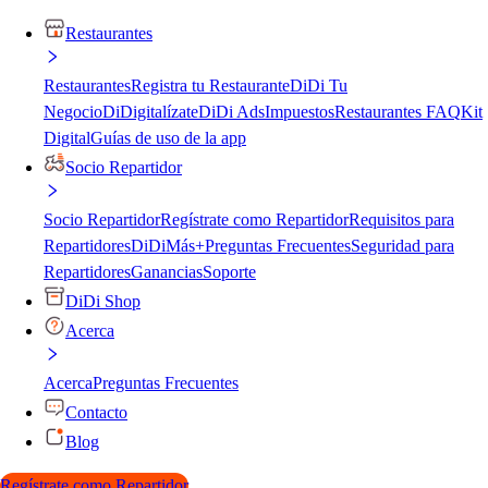
Restaurantes
Restaurantes
Registra tu Restaurante
DiDi Tu
Negocio
DiDigitalízate
DiDi Ads
Impuestos
Restaurantes FAQ
Kit
Digital
Guías de uso de la app
Socio Repartidor
Socio Repartidor
Regístrate como Repartidor
Requisitos para
Repartidores
DiDiMás+
Preguntas Frecuentes
Seguridad para
Repartidores
Ganancias
Soporte
DiDi Shop
Acerca
Acerca
Preguntas Frecuentes
Contacto
Blog
Regístrate como Repartidor