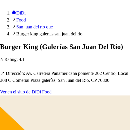
DiDi
Food
San juan del rio que
Burger king galerias san juan del rio
Burger King
(
Galería
s
San Juan Del Río
)
⭐ Ra
t
ing
:
4.1
📍 Dirección
:
Av. Carre
t
era Panamericana
p
onien
t
e 202 Cen
t
ro, Local
308 C Comerial Plaza galería
s
, San Juan del Rio, CP 76800
Ver en el sitio de DiDi Food