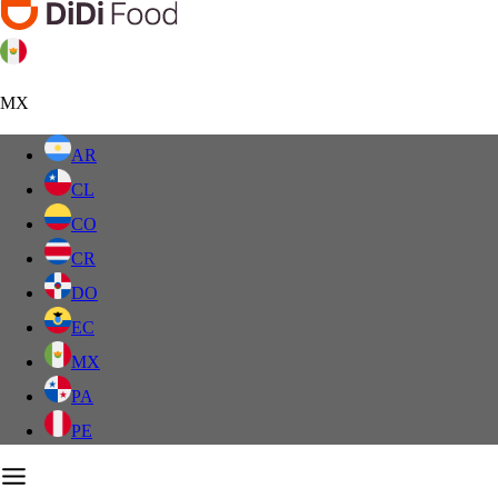
MX
AR
CL
CO
CR
DO
EC
MX
PA
PE