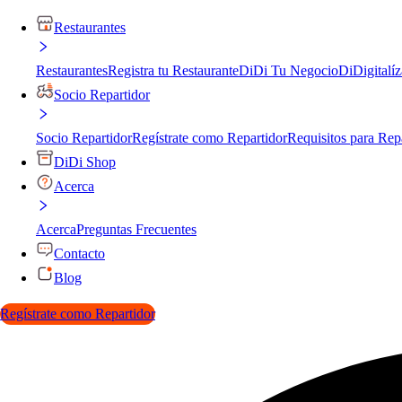
Restaurantes
Restaurantes
Registra tu Restaurante
DiDi Tu Negocio
DiDigitalíz
Socio Repartidor
Socio Repartidor
Regístrate como Repartidor
Requisitos para Rep
DiDi Shop
Acerca
Acerca
Preguntas Frecuentes
Contacto
Blog
Regístrate como Repartidor