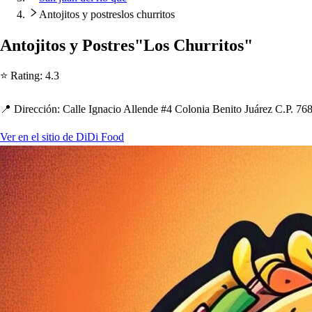
Antojitos y postreslos churritos
An
t
oji
t
o
s
y Po
s
t
re
s
"Lo
s
C
h
urri
t
o
s
"
⭐ Ra
t
ing
:
4.3
📍 Dirección
:
Calle Ignacio Allende #4 Colonia Beni
t
o Juárez C.P. 76
Ver en el sitio de DiDi Food