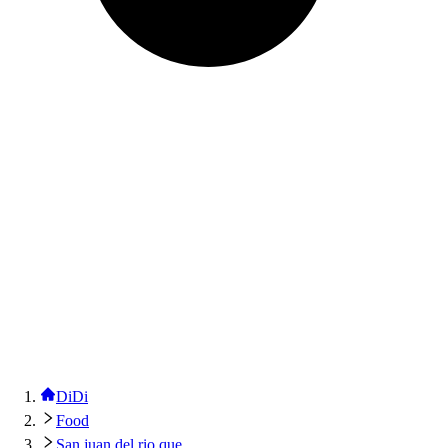
DiDi
Food
San juan del rio que