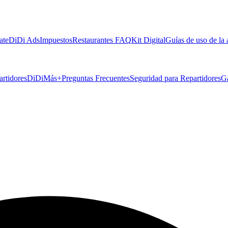
ate
DiDi Ads
Impuestos
Restaurantes FAQ
Kit Digital
Guías de uso de la
artidores
DiDiMás+
Preguntas Frecuentes
Seguridad para Repartidores
G