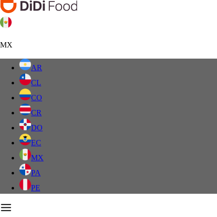
MX
AR
CL
CO
CR
DO
EC
MX
PA
PE