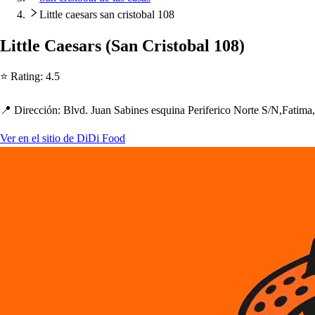
Little caesars san cristobal 108
Li
t
t
le Cae
s
ar
s
(
San Cri
s
t
obal 108
)
⭐ Ra
t
ing
:
4.5
📍 Dirección
:
Blvd. Juan Sabine
s
e
s
quina Periferico Nor
t
e S
/
N,Fa
t
ima
Ver en el sitio de DiDi Food