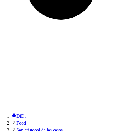
DiDi
Food
San cristobal de las casas