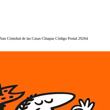
,San Cri
s
t
obal de la
s
Ca
s
a
s
C
h
ia
p
a
s
Código Po
s
t
al 29264