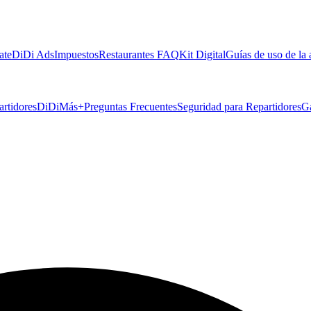
ate
DiDi Ads
Impuestos
Restaurantes FAQ
Kit Digital
Guías de uso de la
artidores
DiDiMás+
Preguntas Frecuentes
Seguridad para Repartidores
G