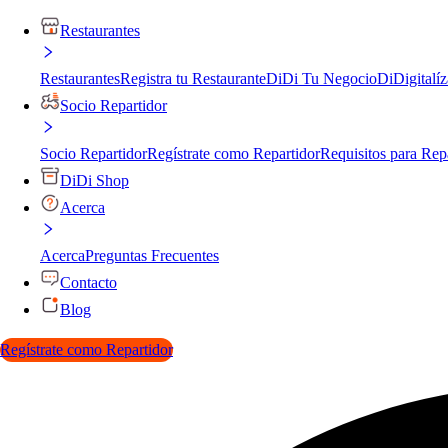
Restaurantes
Restaurantes
Registra tu Restaurante
DiDi Tu Negocio
DiDigitalíz
Socio Repartidor
Socio Repartidor
Regístrate como Repartidor
Requisitos para Rep
DiDi Shop
Acerca
Acerca
Preguntas Frecuentes
Contacto
Blog
Regístrate como Repartidor