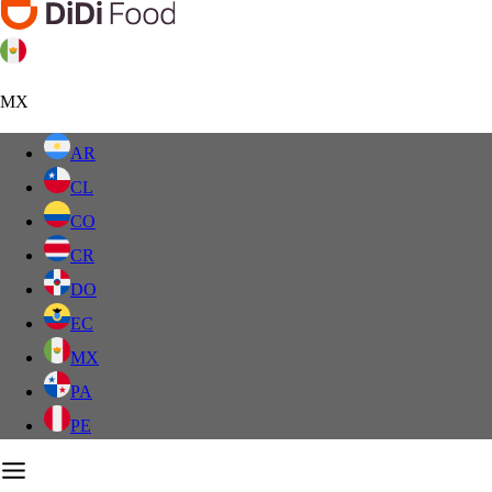
MX
AR
CL
CO
CR
DO
EC
MX
PA
PE