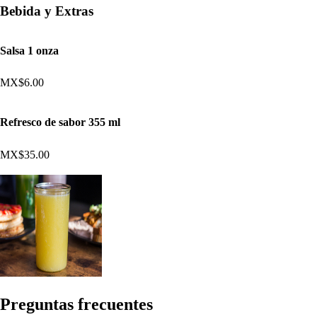
Bebida y Extras
Salsa 1 onza
MX$6.00
Refresco de sabor 355 ml
MX$35.00
Pregun
t
a
s
frecuen
t
e
s