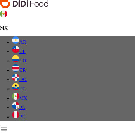
MX
AR
CL
CO
CR
DO
EC
MX
PA
PE