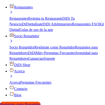
Restaurantes
Restaurantes
Registra tu Restaurante
DiDi Tu
Negocio
DiDigitalízate
DiDi Ads
Impuestos
Restaurantes FAQ
Kit
Digital
Guías de uso de la app
Socio Repartidor
Socio Repartidor
Regístrate como Repartidor
Requisitos para
Repartidores
DiDiMás+
Preguntas Frecuentes
Seguridad para
Repartidores
Ganancias
Soporte
DiDi Shop
Acerca
Acerca
Preguntas Frecuentes
Contacto
Blog
Regístrate como Repartidor