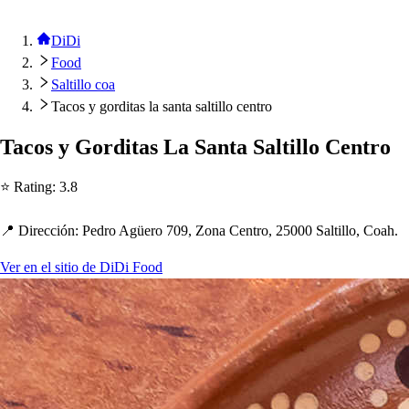
DiDi
Food
Saltillo coa
Tacos y gorditas la santa saltillo centro
Taco
s
y Gordi
t
a
s
La San
t
a Sal
t
illo Cen
t
ro
⭐ Ra
t
ing
:
3.8
📍 Dirección
:
Pedro Agüero 709, Zona Cen
t
ro, 25000 Sal
t
illo, Coa
h
.
Ver en el sitio de DiDi Food