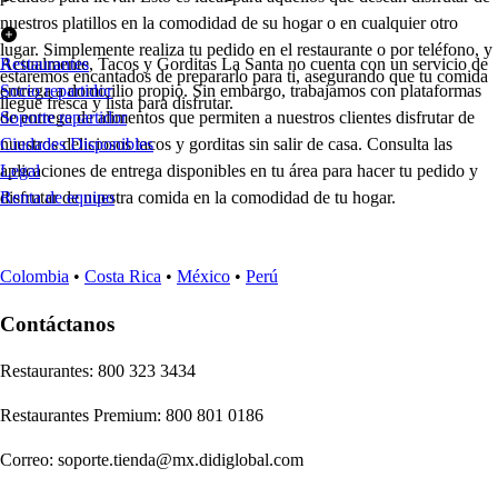
nuestros platillos en la comodidad de su hogar o en cualquier otro
lugar. Simplemente realiza tu pedido en el restaurante o por teléfono, y
Actualmente, Tacos y Gorditas La Santa no cuenta con un servicio de
Restaurantes
estaremos encantados de prepararlo para ti, asegurando que tu comida
entrega a domicilio propio. Sin embargo, trabajamos con plataformas
Socio repartidor
llegue fresca y lista para disfrutar.
de entrega de alimentos que permiten a nuestros clientes disfrutar de
Soporte repartidor
nuestros deliciosos tacos y gorditas sin salir de casa. Consulta las
Ciudades Disponibles
aplicaciones de entrega disponibles en tu área para hacer tu pedido y
Legal
disfrutar de nuestra comida en la comodidad de tu hogar.
Renta de equipo
Colombia
•
Costa Rica
•
México
•
Perú
Contáctanos
Re
s
t
auran
t
e
s
:
800 323 3434
Re
s
t
auran
t
e
s
Premium
:
800 801 0186
Correo
:
soporte.tienda@mx.didiglobal.com