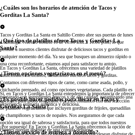
¿Cuáles son los horarios de atención de Tacos y
Gorditas La Santa?
Tacos y Gorditas La Santa en Saltillo Centro abre sus puertas de lunes
¿Qué tipo de platillos ofrece Tacos y Gorditas La
a domingo. Nuestro horario es de 10:00 a.m. a 10:00 p.m., lo que
Santa?
permite a nuestros clientes disfrutar de deliciosos tacos y gorditas en
cualquier momento del día. Ya sea que busques un almuerzo rápido o
una cena reconfortante, estamos aquí para satisfacer tu antojo.
En Tacos y Gorditas La Santa, ofrecemos una variedad de platillos
¿Tienen opciones vegetarianas en el menú?
tradicionales mexicanos, destacando nuestros tacos y gorditas.
Contamos con diferentes tipos de carne, como carne asada, pollo, y
chicharrón prensado, así como opciones vegetarianas. Cada platillo es
Sí, en Tacos y Gorditas La Santa entendemos la importancia de ofrecer
preparado con ingredientes frescos y de alta calidad, garantizando una
¿Es posible hacer pedidos para llevar en Tacos y
opciones para todos los gustos. Por eso, contamos con una selección
experiencia culinaria auténtica y deliciosa.
Gorditas La Santa?
de platillos vegetarianos que incluyen gorditas de frijoles, quesadillas
de champiñones y tacos de nopales. Nos aseguramos de que cada
opción sea igual de sabrosa y satisfactoria, para que todos nuestros
¡Por supuesto! En Tacos y Gorditas La Santa ofrecemos la opción de
clientes puedan disfrutar de una comida deliciosa.
¿Tienen servicio de entrega a domicilio?
pedidos para llevar. Esto es ideal para aquellos que desean disfrutar de