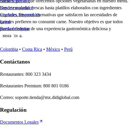
clientes, por lo que ofrecemos opciones vegetarianas en nuestro menú.
Socio repartidor
Desde ensaladas frescas hasta platillos elaborados con ingredientes
Soporte repartidor
vegetales, tenemos alternativas que satisfacen las necesidades de
Ciudades Disponibles
quienes prefieren no consumir carne. Nuestro objetivo es que todos
Legal
puedan disfrutar de una experiencia gastronómica deliciosa y
Renta de equipo
satisfactoria.
Colombia
•
Costa Rica
•
México
•
Perú
Contáctanos
Re
s
t
auran
t
e
s
:
800 323 3434
Re
s
t
auran
t
e
s
Premium
:
800 801 0186
Correo
:
soporte.tienda@mx.didiglobal.com
Regulación
Documentos Legales