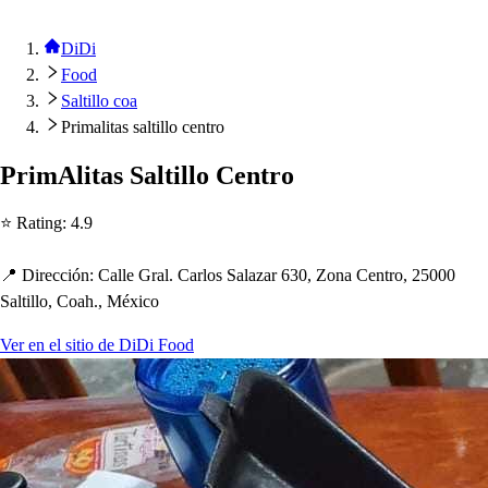
DiDi
Food
Saltillo coa
Primalitas saltillo centro
PrimAli
t
a
s
Sal
t
illo Cen
t
ro
⭐ Ra
t
ing
:
4.9
📍 Dirección
:
Calle Gral. Carlo
s
Salazar 630, Zona Cen
t
ro, 25000
Sal
t
illo, Coa
h
., México
Ver en el sitio de DiDi Food