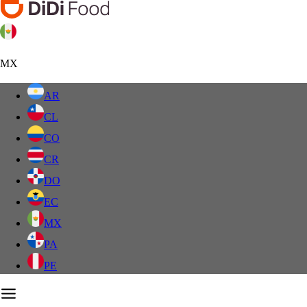
MX
AR
CL
CO
CR
DO
EC
MX
PA
PE