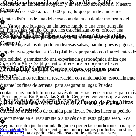
¿Qué tipo de comida ofrece PrimAlitas Saltillo
ofreciendo un ambiente acogedor y un servicio excepcional. Nuestro
Centro?
horario es de 10:00 a.m. a 10:00 p.m., lo que permite a nuestros
clientes disfrutar de una deliciosa comida en cualquier momento del
día. Ya sea que busques un almuerzo rápido o una cena tranquila,
En PrimAlitas Saltillo Centro, nos especializamos en ofrecer una
estamos aquí para atenderte.
¿Se puede hacer reservación en PrimAlitas Saltillo
variedad de platillos que destacan por su frescura y sabor. Nuestro
Centro?
menú incluye alitas de pollo en diversas salsas, hamburguesas jugosas,
y opciones vegetarianas. Cada platillo es preparado con ingredientes de
alta calidad, garantizando una experiencia gastronómica única que
Sí, en PrimAlitas Saltillo Centro ofrecemos la opción de hacer
satisface todos los paladares.
¿PrimAlitas Saltillo Centro ofrece opciones para
reservaciones para grupos grandes o eventos especiales.
llevar?
Recomendamos realizar tu reservación con anticipación, especialmente
durante los fines de semana, para asegurar tu lugar. Puedes
contactarnos por teléfono o a través de nuestras redes sociales para más
¡Por supuesto! En PrimAlitas Saltillo Centro entendemos que a veces
información sobre el proceso de reservación.
¿Hay opciones vegetarianas en el menú de PrimAlitas
prefieres disfrutar de tu comida en casa o en otro lugar. Por ello,
Saltillo Centro?
ofrecemos un servicio de comida para llevar. Puedes hacer tu pedido
directamente en el restaurante o a través de nuestra página web. Nos
aseguramos de que tu comida llegue en perfectas condiciones para que
Sí, en PrimAlitas Saltillo Centro nos preocupamos por todos nuestros
Restaurantes
disfrutes de una experiencia deliciosa donde quiera que estés.