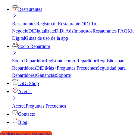
Restaurantes
Restaurantes
Registra tu Restaurante
DiDi Tu
Negocio
DiDigitalízate
DiDi Ads
Impuestos
Restaurantes FAQ
Kit
Digital
Guías de uso de la app
Socio Repartidor
Socio Repartidor
Regístrate como Repartidor
Requisitos para
Repartidores
DiDiMás+
Preguntas Frecuentes
Seguridad para
Repartidores
Ganancias
Soporte
DiDi Shop
Acerca
Acerca
Preguntas Frecuentes
Contacto
Blog
Regístrate como Repartidor