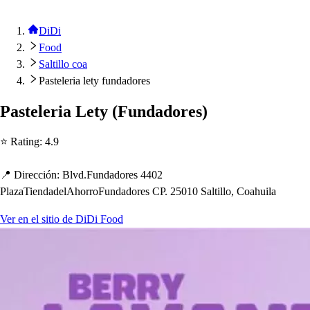
DiDi
Food
Saltillo coa
Pasteleria lety fundadores
Pa
s
t
eleria Le
t
y
(
Fundadore
s
)
⭐ Ra
t
ing
:
4.9
📍 Dirección
:
Blvd.Fundadore
s
4402
PlazaTiendadelA
h
orroFundadore
s
CP. 25010 Sal
t
illo, Coa
h
uila
Ver en el sitio de DiDi Food