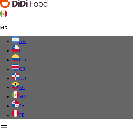
MX
AR
CL
CO
CR
DO
EC
MX
PA
PE