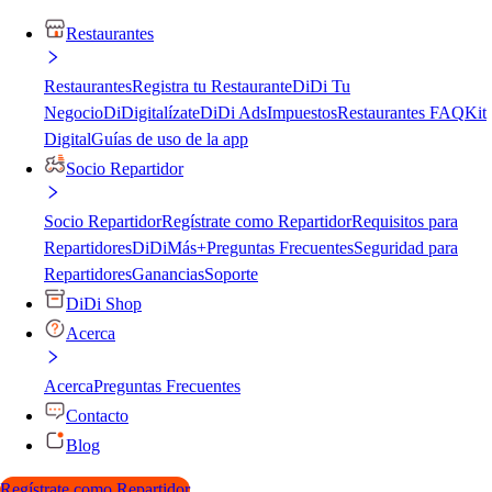
Restaurantes
Restaurantes
Registra tu Restaurante
DiDi Tu
Negocio
DiDigitalízate
DiDi Ads
Impuestos
Restaurantes FAQ
Kit
Digital
Guías de uso de la app
Socio Repartidor
Socio Repartidor
Regístrate como Repartidor
Requisitos para
Repartidores
DiDiMás+
Preguntas Frecuentes
Seguridad para
Repartidores
Ganancias
Soporte
DiDi Shop
Acerca
Acerca
Preguntas Frecuentes
Contacto
Blog
Regístrate como Repartidor