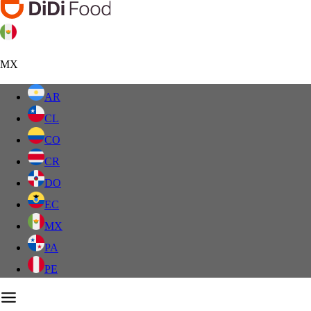
MX
AR
CL
CO
CR
DO
EC
MX
PA
PE