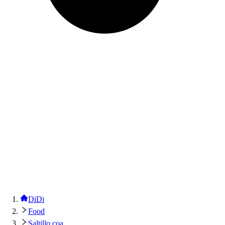
DiDi
Food
Saltillo coa