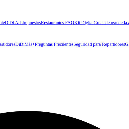
ate
DiDi Ads
Impuestos
Restaurantes FAQ
Kit Digital
Guías de uso de la
artidores
DiDiMás+
Preguntas Frecuentes
Seguridad para Repartidores
G