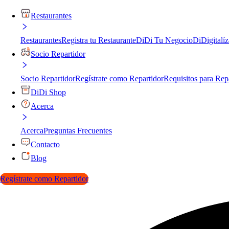
Restaurantes
Restaurantes
Registra tu Restaurante
DiDi Tu Negocio
DiDigitalíz
Socio Repartidor
Socio Repartidor
Regístrate como Repartidor
Requisitos para Rep
DiDi Shop
Acerca
Acerca
Preguntas Frecuentes
Contacto
Blog
Regístrate como Repartidor