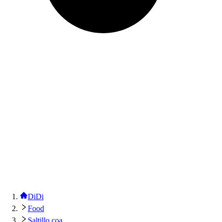
DiDi
Food
Saltillo coa