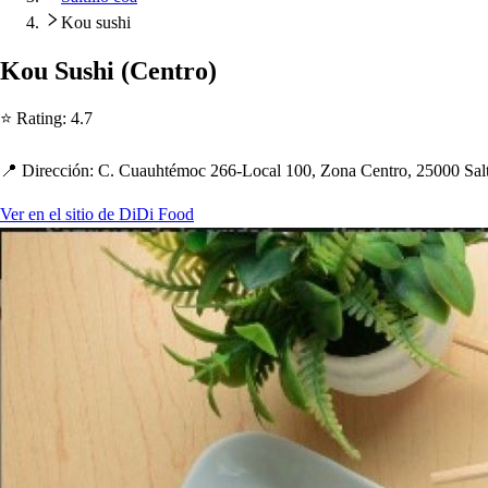
Kou sushi
Kou Su
s
h
i
(
Cen
t
ro
)
⭐ Ra
t
ing
:
4.7
📍 Dirección
:
C. Cuau
h
t
émoc 266-Local 100, Zona Cen
t
ro, 25000 Sal
Ver en el sitio de DiDi Food