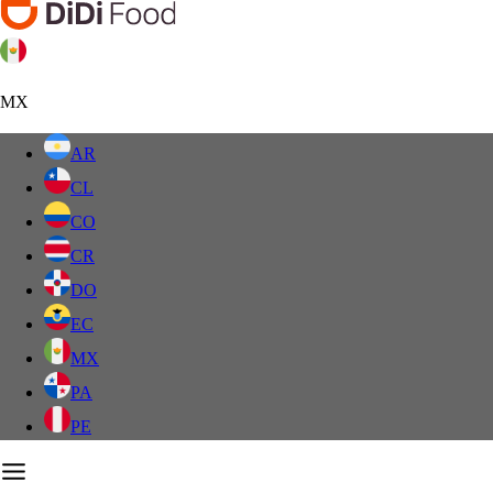
MX
AR
CL
CO
CR
DO
EC
MX
PA
PE