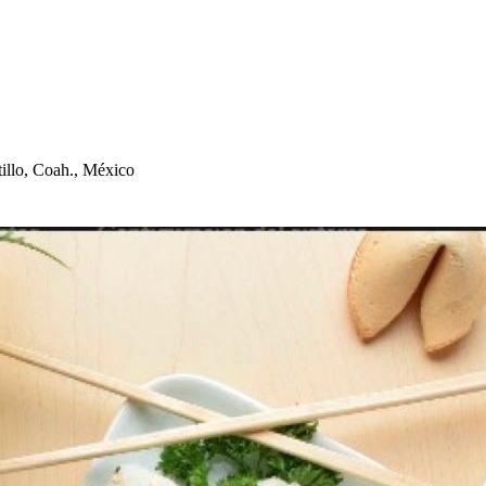
t
illo, Coa
h
., México