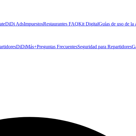
ate
DiDi Ads
Impuestos
Restaurantes FAQ
Kit Digital
Guías de uso de la
artidores
DiDiMás+
Preguntas Frecuentes
Seguridad para Repartidores
G