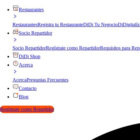
Restaurantes
Restaurantes
Registra tu Restaurante
DiDi Tu Negocio
DiDigitalíz
Socio Repartidor
Socio Repartidor
Regístrate como Repartidor
Requisitos para Rep
DiDi Shop
Acerca
Acerca
Preguntas Frecuentes
Contacto
Blog
Regístrate como Repartidor