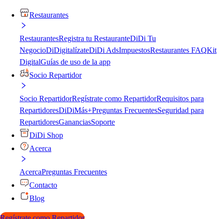
Restaurantes
Restaurantes
Registra tu Restaurante
DiDi Tu
Negocio
DiDigitalízate
DiDi Ads
Impuestos
Restaurantes FAQ
Kit
Digital
Guías de uso de la app
Socio Repartidor
Socio Repartidor
Regístrate como Repartidor
Requisitos para
Repartidores
DiDiMás+
Preguntas Frecuentes
Seguridad para
Repartidores
Ganancias
Soporte
DiDi Shop
Acerca
Acerca
Preguntas Frecuentes
Contacto
Blog
Regístrate como Repartidor