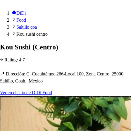
DiDi
Food
Saltillo coa
Kou sushi centro
Kou Su
s
h
i
(
Cen
t
ro
)
⭐ Ra
t
ing
:
4.7
📍 Dirección
:
C. Cuau
h
t
émoc 266-Local 100, Zona Cen
t
ro, 25000
Sal
t
illo, Coa
h
., México
Ver en el sitio de DiDi Food