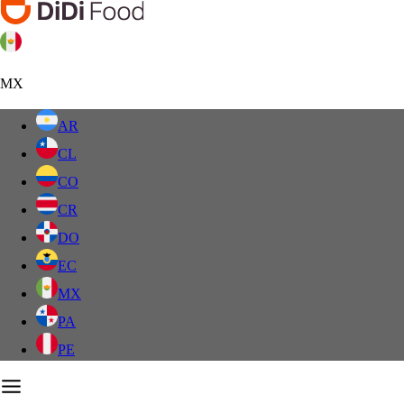
MX
AR
CL
CO
CR
DO
EC
MX
PA
PE