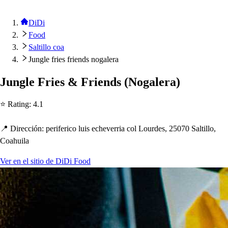
DiDi
Food
Saltillo coa
Jungle fries friends nogalera
Jungle Frie
s
& Friend
s
(
Nogalera
)
⭐ Ra
t
ing
:
4.1
📍 Dirección
:
p
eriferico lui
s
ec
h
everria col Lourde
s
, 25070 Sal
t
illo,
Coa
h
uila
Ver en el sitio de DiDi Food