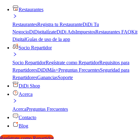
Restaurantes
Restaurantes
Registra tu Restaurante
DiDi Tu
Negocio
DiDigitalízate
DiDi Ads
Impuestos
Restaurantes FAQ
Kit
Digital
Guías de uso de la app
Socio Repartidor
Socio Repartidor
Regístrate como Repartidor
Requisitos para
Repartidores
DiDiMás+
Preguntas Frecuentes
Seguridad para
Repartidores
Ganancias
Soporte
DiDi Shop
Acerca
Acerca
Preguntas Frecuentes
Contacto
Blog
Regístrate como Repartidor