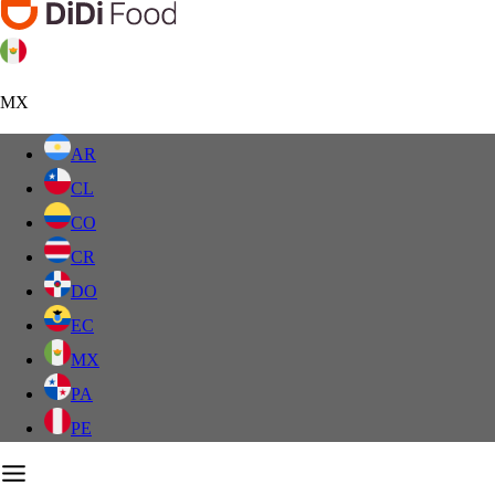
MX
AR
CL
CO
CR
DO
EC
MX
PA
PE