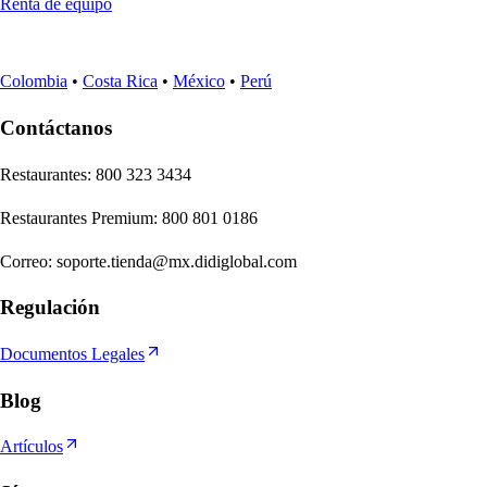
Renta de equipo
Colombia
•
Costa Rica
•
México
•
Perú
Contáctanos
Re
s
t
auran
t
e
s
:
800 323 3434
Re
s
t
auran
t
e
s
Premium
:
800 801 0186
Correo
:
soporte.tienda@mx.didiglobal.com
Regulación
Documentos Legales
Blog
Artículos