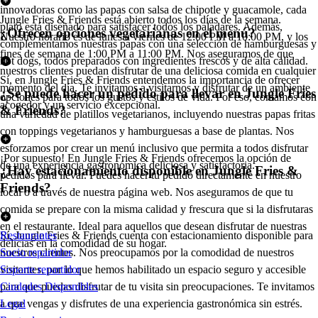
innovadoras como las papas con salsa de chipotle y guacamole, cada
Jungle Fries & Friends está abierto todos los días de la semana.
plato está diseñado para satisfacer todos los paladares. Además,
¿Ofrecen opciones vegetarianas en el menú?
Nuestro horario es de lunes a viernes de 12:00 PM a 10:00 PM, y los
complementamos nuestras papas con una selección de hamburguesas y
fines de semana de 1:00 PM a 11:00 PM. Nos aseguramos de que
hot dogs, todos preparados con ingredientes frescos y de alta calidad.
nuestros clientes puedan disfrutar de una deliciosa comida en cualquier
Sí, en Jungle Fries & Friends entendemos la importancia de ofrecer
momento del día. Te invitamos a visitarnos y disfrutar de un ambiente
¿Se puede hacer un pedido para llevar en Jungle Fries
opciones para todos los gustos y estilos de vida. Por eso, contamos con
acogedor y un servicio excepcional.
& Friends?
una variedad de platillos vegetarianos, incluyendo nuestras papas fritas
con toppings vegetarianos y hamburguesas a base de plantas. Nos
esforzamos por crear un menú inclusivo que permita a todos disfrutar
¡Por supuesto! En Jungle Fries & Friends ofrecemos la opción de
de una experiencia gastronómica deliciosa y satisfactoria.
¿Hay estacionamiento disponible en Jungle Fries &
pedidos para llevar. Puedes hacer tu pedido directamente en nuestro
Friends?
local o a través de nuestra página web. Nos aseguramos de que tu
comida se prepare con la misma calidad y frescura que si la disfrutaras
en el restaurante. Ideal para aquellos que desean disfrutar de nuestras
Sí, Jungle Fries & Friends cuenta con estacionamiento disponible para
Restaurantes
delicias en la comodidad de su hogar.
nuestros clientes. Nos preocupamos por la comodidad de nuestros
Socio repartidor
visitantes, por lo que hemos habilitado un espacio seguro y accesible
Soporte repartidor
para que puedas disfrutar de tu visita sin preocupaciones. Te invitamos
Ciudades Disponibles
a que vengas y disfrutes de una experiencia gastronómica sin estrés.
Legal