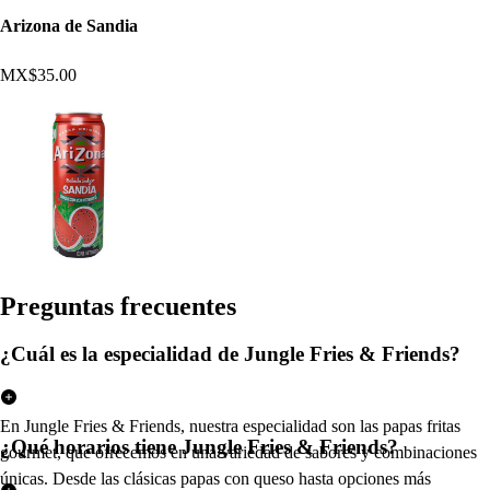
Arizona de Sandia
MX$35.00
Pregun
t
a
s
frecuen
t
e
s
¿Cuál es la especialidad de Jungle Fries & Friends?
En Jungle Fries & Friends, nuestra especialidad son las papas fritas
¿Qué horarios tiene Jungle Fries & Friends?
gourmet, que ofrecemos en una variedad de sabores y combinaciones
únicas. Desde las clásicas papas con queso hasta opciones más