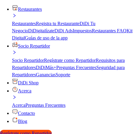
Restaurantes
Restaurantes
Registra tu Restaurante
DiDi Tu
Negocio
DiDigitalízate
DiDi Ads
Impuestos
Restaurantes FAQ
Kit
Digital
Guías de uso de la app
Socio Repartidor
Socio Repartidor
Regístrate como Repartidor
Requisitos para
Repartidores
DiDiMás+
Preguntas Frecuentes
Seguridad para
Repartidores
Ganancias
Soporte
DiDi Shop
Acerca
Acerca
Preguntas Frecuentes
Contacto
Blog
Regístrate como Repartidor