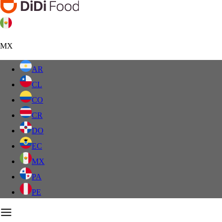
MX
AR
CL
CO
CR
DO
EC
MX
PA
PE