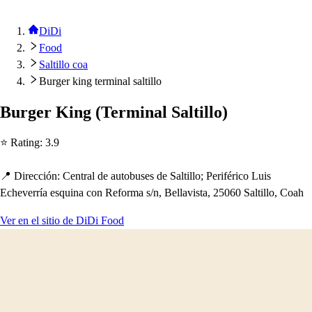
DiDi
Food
Saltillo coa
Burger king terminal saltillo
Burger King
(
Terminal Sal
t
illo
)
⭐ Ra
t
ing
:
3.9
📍 Dirección
:
Cen
t
ral de au
t
obu
s
e
s
de Sal
t
illo; Periférico Lui
s
Ec
h
everría e
s
quina con Reforma
s
/
n, Bellavi
s
t
a, 25060 Sal
t
illo, Coa
h
Ver en el sitio de DiDi Food