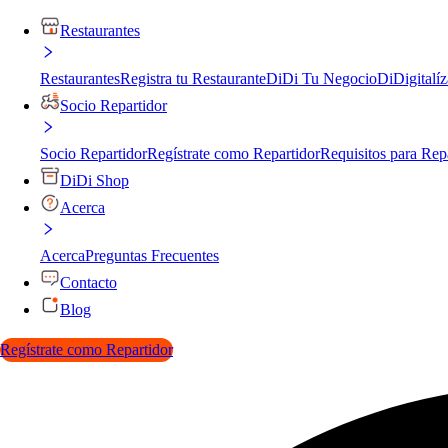
Restaurantes
Restaurantes
Registra tu Restaurante
DiDi Tu Negocio
DiDigitalíz
Socio Repartidor
Socio Repartidor
Regístrate como Repartidor
Requisitos para Rep
DiDi Shop
Acerca
Acerca
Preguntas Frecuentes
Contacto
Blog
Regístrate como Repartidor