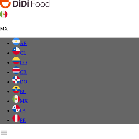
MX
AR
CL
CO
CR
DO
EC
MX
PA
PE