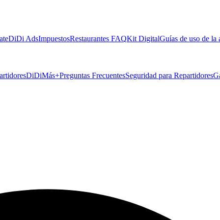
ate
DiDi Ads
Impuestos
Restaurantes FAQ
Kit Digital
Guías de uso de la
artidores
DiDiMás+
Preguntas Frecuentes
Seguridad para Repartidores
G