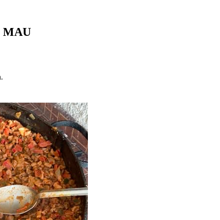
L MAU
h
.