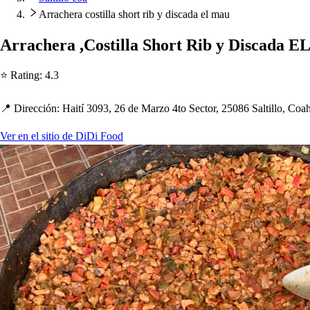
Arrachera costilla short rib y discada el mau
Arrac
h
era ,Co
s
t
illa S
h
or
t
Rib y Di
s
cada E
⭐ Ra
t
ing
:
4.3
📍 Dirección
:
Hai
t
í 3093, 26 de Marzo 4
t
o Sec
t
or, 25086 Sal
t
illo, Coa
Ver en el sitio de DiDi Food