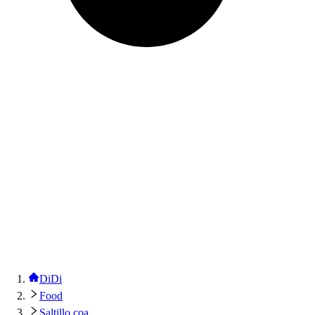
DiDi
Food
Saltillo coa