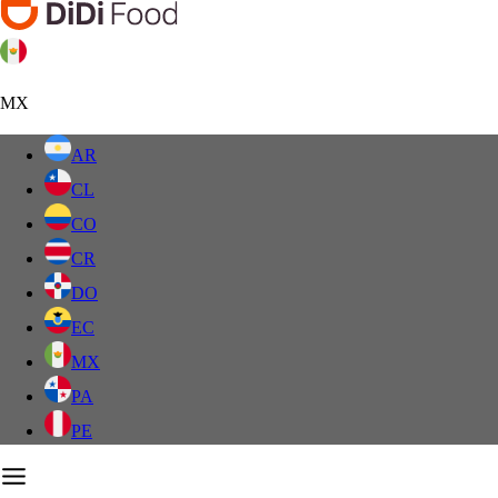
MX
AR
CL
CO
CR
DO
EC
MX
PA
PE