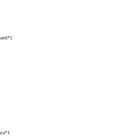
ueti*1
ica*1