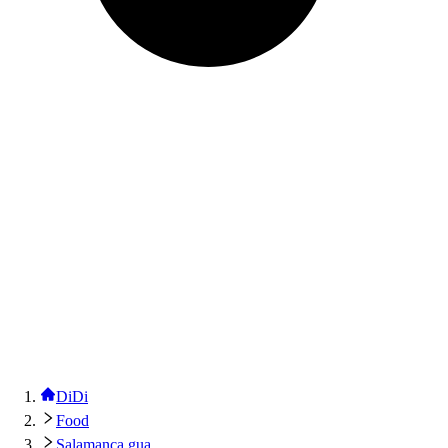
DiDi
Food
Salamanca gua