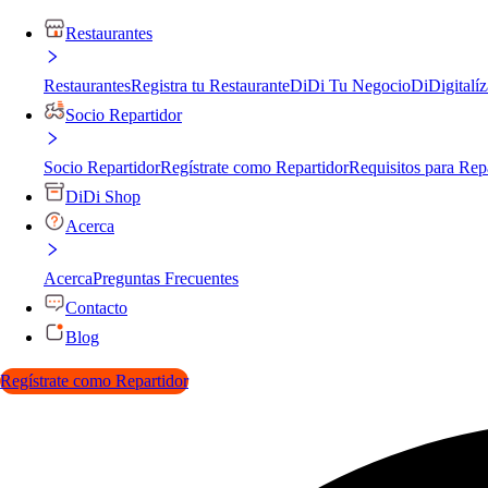
Restaurantes
Restaurantes
Registra tu Restaurante
DiDi Tu Negocio
DiDigitalíz
Socio Repartidor
Socio Repartidor
Regístrate como Repartidor
Requisitos para Rep
DiDi Shop
Acerca
Acerca
Preguntas Frecuentes
Contacto
Blog
Regístrate como Repartidor