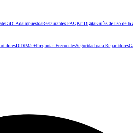
ate
DiDi Ads
Impuestos
Restaurantes FAQ
Kit Digital
Guías de uso de la
artidores
DiDiMás+
Preguntas Frecuentes
Seguridad para Repartidores
G