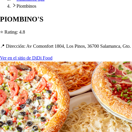
Piombinos
PIOMBINO'S
⭐ Ra
t
ing
:
4.8
📍 Dirección
:
Av Comonfor
t
1804, Lo
s
Pino
s
, 36700 Salamanca, G
t
o.
Ver en el sitio de DiDi Food