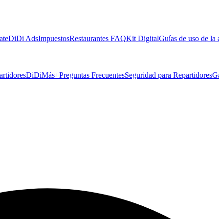
ate
DiDi Ads
Impuestos
Restaurantes FAQ
Kit Digital
Guías de uso de la
artidores
DiDiMás+
Preguntas Frecuentes
Seguridad para Repartidores
G