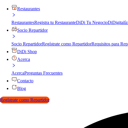
Restaurantes
Restaurantes
Registra tu Restaurante
DiDi Tu Negocio
DiDigitalíz
Socio Repartidor
Socio Repartidor
Regístrate como Repartidor
Requisitos para Rep
DiDi Shop
Acerca
Acerca
Preguntas Frecuentes
Contacto
Blog
Regístrate como Repartidor