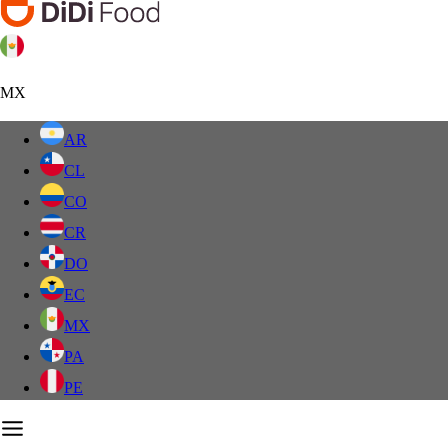
MX
AR
CL
CO
CR
DO
EC
MX
PA
PE