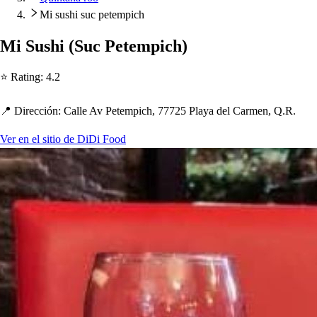
Mi sushi suc petempich
Mi Su
s
h
i
(
Suc Pe
t
em
p
ic
h
)
⭐ Ra
t
ing
:
4.2
📍 Dirección
:
Calle Av Pe
t
em
p
ic
h
, 77725 Playa del Carmen, Q.R.
Ver en el sitio de DiDi Food