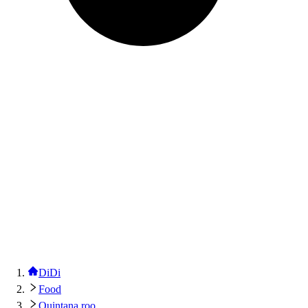
DiDi
Food
Quintana roo