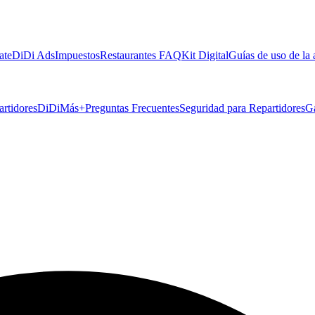
ate
DiDi Ads
Impuestos
Restaurantes FAQ
Kit Digital
Guías de uso de la
artidores
DiDiMás+
Preguntas Frecuentes
Seguridad para Repartidores
G