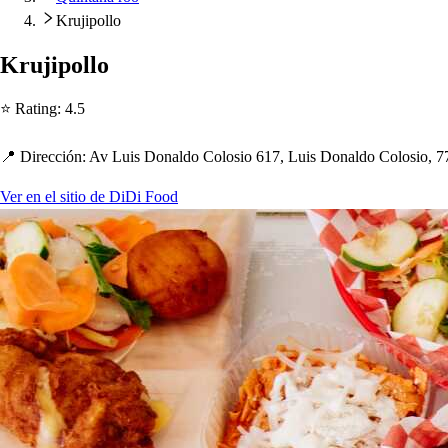
Krujipollo
Kruji
p
ollo
⭐ Ra
t
ing
:
4.5
📍 Dirección
:
Av Lui
s
Donaldo Colo
s
io 617, Lui
s
Donaldo Colo
s
io, 
Ver en el sitio de DiDi Food