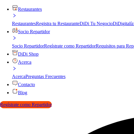
Restaurantes
Restaurantes
Registra tu Restaurante
DiDi Tu Negocio
DiDigitalíz
Socio Repartidor
Socio Repartidor
Regístrate como Repartidor
Requisitos para Rep
DiDi Shop
Acerca
Acerca
Preguntas Frecuentes
Contacto
Blog
Regístrate como Repartidor