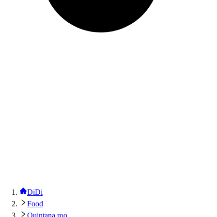
DiDi
Food
Quintana roo