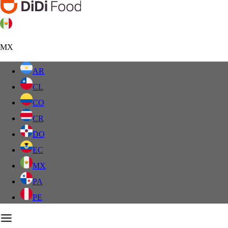
MX
AR
CL
CO
CR
DO
EC
MX
PA
PE