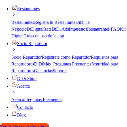
Restaurantes
Restaurantes
Registra tu Restaurante
DiDi Tu
Negocio
DiDigitalízate
DiDi Ads
Impuestos
Restaurantes FAQ
Kit
Digital
Guías de uso de la app
Socio Repartidor
Socio Repartidor
Regístrate como Repartidor
Requisitos para
Repartidores
DiDiMás+
Preguntas Frecuentes
Seguridad para
Repartidores
Ganancias
Soporte
DiDi Shop
Acerca
Acerca
Preguntas Frecuentes
Contacto
Blog
Regístrate como Repartidor