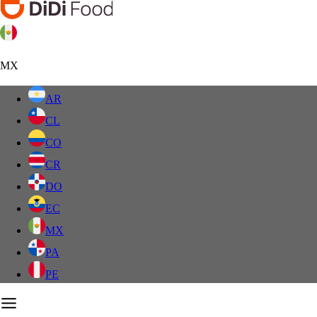
MX
AR
CL
CO
CR
DO
EC
MX
PA
PE