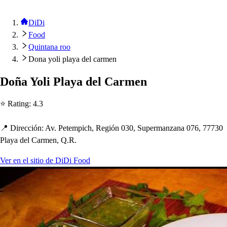
DiDi
Food
Quintana roo
Dona yoli playa del carmen
Doña Yoli Playa del Carmen
⭐ Ra
t
ing
:
4.3
📍 Dirección
:
Av. Pe
t
em
p
ic
h
, Región 030, Su
p
ermanzana 076, 77730
Playa del Carmen, Q.R.
Ver en el sitio de DiDi Food