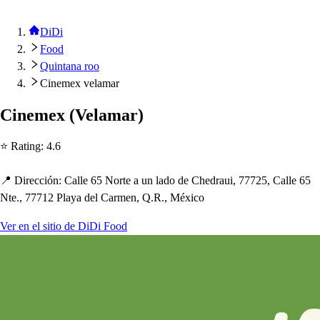
DiDi
Food
Quintana roo
Cinemex velamar
Cinemex
(
Velamar
)
⭐ Ra
t
ing
:
4.6
📍 Dirección
:
Calle 65 Nor
t
e a un lado de C
h
edraui, 77725, Calle 65
N
t
e., 77712 Playa del Carmen, Q.R., México
Ver en el sitio de DiDi Food