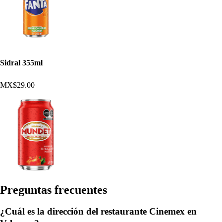
Sidral 355ml
MX$29.00
Pregun
t
a
s
frecuen
t
e
s
¿Cuál es la dirección del restaurante Cinemex en