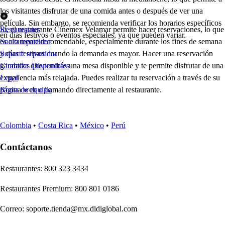
los visitantes disfrutar de una comida antes o después de ver una
película. Sin embargo, se recomienda verificar los horarios específicos
Sí, el restaurante Cinemex Velamar permite hacer reservaciones, lo que
Restaurantes
en días festivos o eventos especiales, ya que pueden variar.
es altamente recomendable, especialmente durante los fines de semana
Socio repartidor
y días festivos cuando la demanda es mayor. Hacer una reservación
Soporte repartidor
garantiza que tendrás una mesa disponible y te permite disfrutar de una
Ciudades Disponibles
experiencia más relajada. Puedes realizar tu reservación a través de su
Legal
página web o llamando directamente al restaurante.
Renta de equipo
Colombia
•
Costa Rica
•
México
•
Perú
Contáctanos
Re
s
t
auran
t
e
s
:
800 323 3434
Re
s
t
auran
t
e
s
Premium
:
800 801 0186
Correo
:
soporte.tienda@mx.didiglobal.com