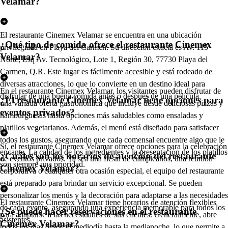
Velamar?
El restaurante Cinemex Velamar se encuentra en una ubicación
¿Qué tipo de comida ofrece el restaurante Cinemex
privilegiada en Playa del Carmen. Su dirección exacta es Av. 115
Velamar?
Norte, Esq Av. Tecnológico, Lote 1, Región 30, 77730 Playa del
Carmen, Q.R. Este lugar es fácilmente accesible y está rodeado de
diversas atracciones, lo que lo convierte en un destino ideal para
En el restaurante Cinemex Velamar, los visitantes pueden disfrutar de
disfrutar de una buena comida antes o después de una película.
¿El restaurante Cinemex Velamar tiene opciones para
una variada oferta gastronómica que incluye desde deliciosas pizzas y
eventos privados?
hamburguesas hasta opciones más saludables como ensaladas y
platillos vegetarianos. Además, el menú está diseñado para satisfacer
todos los gustos, asegurando que cada comensal encuentre algo que le
Sí, el restaurante Cinemex Velamar ofrece opciones para la celebración
encante. La calidad de los ingredientes y la presentación de los platillos
¿Cuáles son los horarios de atención del restaurante
de eventos privados. Ya sea una fiesta de cumpleaños, una reunión
son siempre una prioridad.
Cinemex Velamar?
corporativa o cualquier otra ocasión especial, el equipo del restaurante
está preparado para brindar un servicio excepcional. Se pueden
personalizar los menús y la decoración para adaptarse a las necesidades
El restaurante Cinemex Velamar tiene horarios de atención flexibles
de cada evento, asegurando una experiencia memorable para todos los
¿Se puede hacer reservaciones en el restaurante
para adaptarse a las necesidades de sus clientes. Generalmente, abre
asistentes.
Cinemex Velamar?
todos los días desde el mediodía hasta la medianoche, lo que permite a