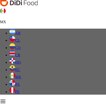
MX
AR
CL
CO
CR
DO
EC
MX
PA
PE