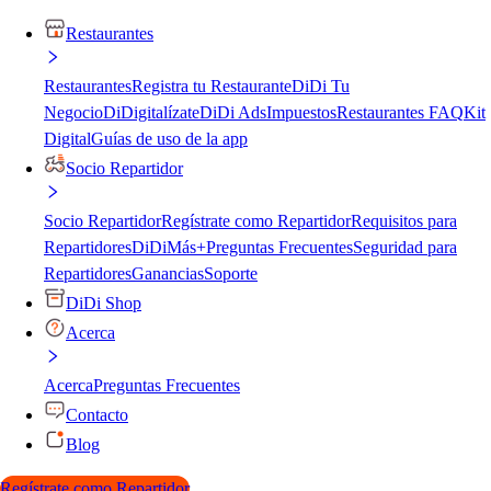
Restaurantes
Restaurantes
Registra tu Restaurante
DiDi Tu
Negocio
DiDigitalízate
DiDi Ads
Impuestos
Restaurantes FAQ
Kit
Digital
Guías de uso de la app
Socio Repartidor
Socio Repartidor
Regístrate como Repartidor
Requisitos para
Repartidores
DiDiMás+
Preguntas Frecuentes
Seguridad para
Repartidores
Ganancias
Soporte
DiDi Shop
Acerca
Acerca
Preguntas Frecuentes
Contacto
Blog
Regístrate como Repartidor