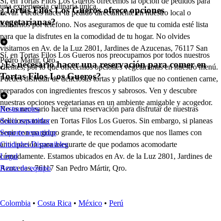
Sí, en Tortas Filos Los Gueros ofrecemos la opción de pedidos para
una experiencia culinaria única.
¿Tortas Filos Los Gueros ofrece opciones
llevar. Puedes hacer tu pedido directamente en nuestro local o
vegetarianas?
llamarnos por teléfono. Nos aseguramos de que tu comida esté lista
para que la disfrutes en la comodidad de tu hogar. No olvides
visitarnos en Av. de la Luz 2801, Jardines de Azucenas, 76117 San
Sí, en Tortas Filos Los Gueros nos preocupamos por todos nuestros
Pedro Mártir, Qro.
¿Es necesario hacer una reservación para comer en
clientes, por lo que ofrecemos opciones vegetarianas en nuestro menú.
Tortas Filos Los Gueros?
Puedes disfrutar de deliciosas tortas y platillos que no contienen carne,
preparados con ingredientes frescos y sabrosos. Ven y descubre
nuestras opciones vegetarianas en un ambiente amigable y acogedor.
No es necesario hacer una reservación para disfrutar de nuestras
Restaurantes
deliciosas tortas en Tortas Filos Los Gueros. Sin embargo, si planeas
Socio repartidor
venir con un grupo grande, te recomendamos que nos llames con
Soporte repartidor
anticipación para asegurarte de que podamos acomodarte
Ciudades Disponibles
cómodamente. Estamos ubicados en Av. de la Luz 2801, Jardines de
Legal
Azucenas, 76117 San Pedro Mártir, Qro.
Renta de equipo
Colombia
•
Costa Rica
•
México
•
Perú