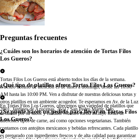
Pregun
t
a
s
frecuen
t
e
s
¿Cuáles son los horarios de atención de Tortas Filos
Los Gueros?
Tortas Filos Los Gueros está abierto todos los días de la semana.
¿Qué tipo de platillos ofrece Tortas Filos Los Gueros?
Nuestro horario de atención es de lunes a domingo, desde las 10:00
AM hasta las 10:00 PM. Ven a disfrutar de nuestras deliciosas tortas y
otros platillos en un ambiente acogedor. Te esperamos en Av. de la Luz
En Tortas Filos Los Gueros, ofrecemos una variedad de platillos que
2801, Jardines de Azucenas, 76117 San Pedro Mártir, Qro.
¿Se puede hacer un pedido para llevar en Tortas Filos
destacan por su sabor y calidad. Nuestro menú incluye tortas de
Los Gueros?
diferentes tipos de carne, así como opciones vegetarianas. También
contamos con antojitos mexicanos y bebidas refrescantes. Cada platillo
es preparado con ingredientes frescos y de alta calidad para garantizar