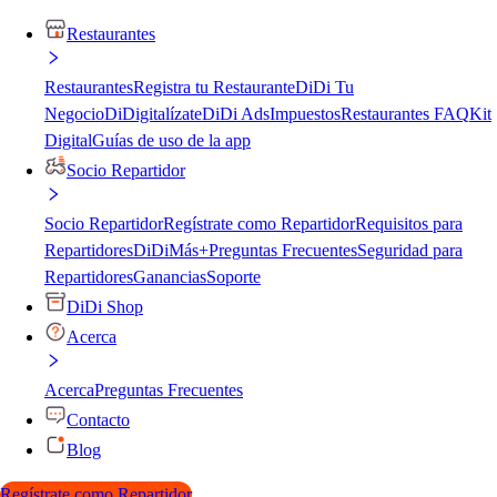
Restaurantes
Restaurantes
Registra tu Restaurante
DiDi Tu
Negocio
DiDigitalízate
DiDi Ads
Impuestos
Restaurantes FAQ
Kit
Digital
Guías de uso de la app
Socio Repartidor
Socio Repartidor
Regístrate como Repartidor
Requisitos para
Repartidores
DiDiMás+
Preguntas Frecuentes
Seguridad para
Repartidores
Ganancias
Soporte
DiDi Shop
Acerca
Acerca
Preguntas Frecuentes
Contacto
Blog
Regístrate como Repartidor