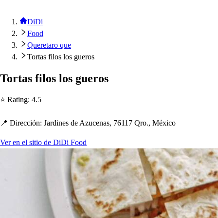
DiDi
Food
Queretaro que
Tortas filos los gueros
Tor
t
a
s
filo
s
lo
s
guero
s
⭐ Ra
t
ing
:
4.5
📍 Dirección
:
Jardine
s
de Azucena
s
, 76117 Qro., México
Ver en el sitio de DiDi Food