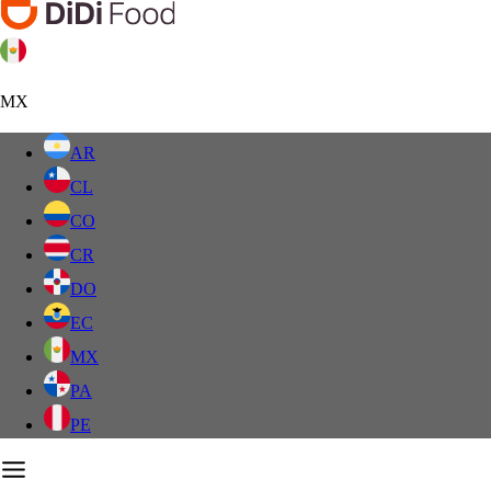
MX
AR
CL
CO
CR
DO
EC
MX
PA
PE