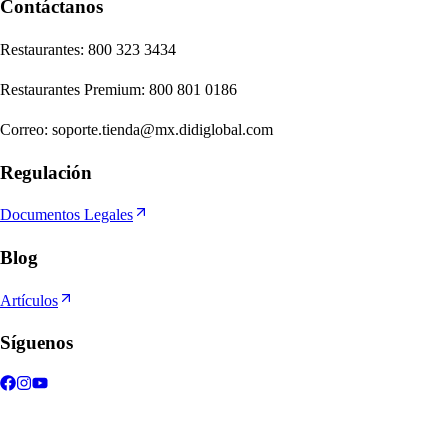
Contáctanos
Re
s
t
auran
t
e
s
:
800 323 3434
Re
s
t
auran
t
e
s
Premium
:
800 801 0186
Correo
:
soporte.tienda@mx.didiglobal.com
Regulación
Documentos Legales
Blog
Artículos
Síguenos