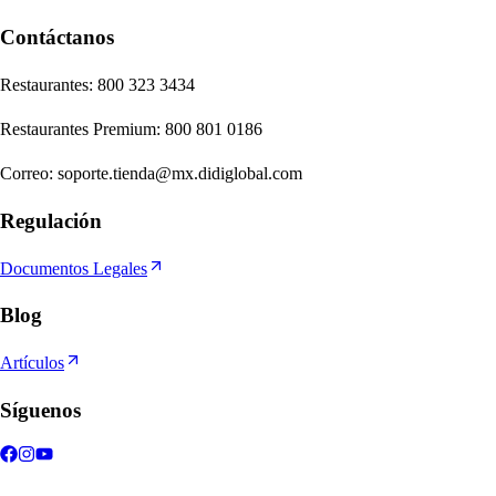
Contáctanos
Re
s
t
auran
t
e
s
:
800 323 3434
Re
s
t
auran
t
e
s
Premium
:
800 801 0186
Correo
:
soporte.tienda@mx.didiglobal.com
Regulación
Documentos Legales
Blog
Artículos
Síguenos