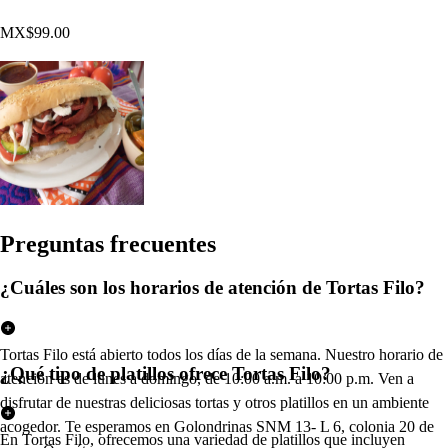
MX$99.00
Pregun
t
a
s
frecuen
t
e
s
¿Cuáles son los horarios de atención de Tortas Filo?
Tortas Filo está abierto todos los días de la semana. Nuestro horario de
¿Qué tipo de platillos ofrece Tortas Filo?
atención es de lunes a domingo, de 10:00 a.m. a 10:00 p.m. Ven a
disfrutar de nuestras deliciosas tortas y otros platillos en un ambiente
acogedor. Te esperamos en Golondrinas SNM 13- L 6, colonia 20 de
En Tortas Filo, ofrecemos una variedad de platillos que incluyen