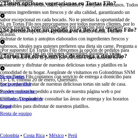
enero, Querétaro.
¿Tienen opciones vegetarianas en Tortas Filo?
nuestras famosas tortas, tacos, quesadillas y antojitos mexicanos. Todos
nuestros ingredientes son frescos y de alta calidad, garantizando un
sabor excepcional en cada bocado. No te pierdas la oportunidad de
Sí, en Tortas Filo nos preocupamos por todos nuestros clientes, por lo
probar nuestras especialidades, que son perfectas para cualquier
¿Se puede hacer un pedido para llevar en Tortas Filo?
que ofrecemos opciones vegetarianas en nuestro menú. Puedes
ocasión.
disfrutar de tortas y antojitos elaborados con ingredientes frescos y
sabrosos, ideales para quienes prefieren una dieta sin carne. Pregunta a
¡Por supuesto! En Tortas Filo ofrecemos la opción de pedidos para
nuestro personal por las opciones disponibles durante tu visita.
¿Tortas Filo ofrece servicio de entrega a domicilio?
llevar. Puedes hacer tu pedido por teléfono o directamente en el
restaurante y disfrutar de nuestras deliciosas tortas y platillos en la
comodidad de tu hogar. Asegúrate de visitarnos en Golondrinas SNM
Sí, en Tortas Filo contamos con servicio de entrega a domicilio para
Restaurantes
13- L 6, colonia 20 de enero, Querétaro.
que puedas disfrutar de nuestras deliciosas tortas sin salir de casa.
Socio repartidor
Puedes realizar tu pedido a través de nuestra página web o por
Soporte repartidor
teléfono. Asegúrate de consultar las áreas de entrega y los horarios
Ciudades Disponibles
disponibles para disfrutar de nuestros platillos.
Legal
Renta de equipo
Colombia
•
Costa Rica
•
México
•
Perú