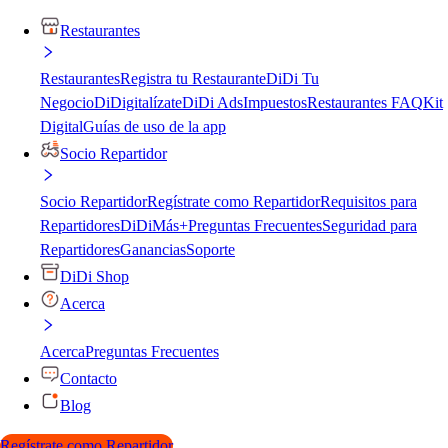
Restaurantes
Restaurantes
Registra tu Restaurante
DiDi Tu
Negocio
DiDigitalízate
DiDi Ads
Impuestos
Restaurantes FAQ
Kit
Digital
Guías de uso de la app
Socio Repartidor
Socio Repartidor
Regístrate como Repartidor
Requisitos para
Repartidores
DiDiMás+
Preguntas Frecuentes
Seguridad para
Repartidores
Ganancias
Soporte
DiDi Shop
Acerca
Acerca
Preguntas Frecuentes
Contacto
Blog
Regístrate como Repartidor