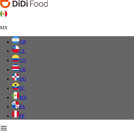
MX
AR
CL
CO
CR
DO
EC
MX
PA
PE