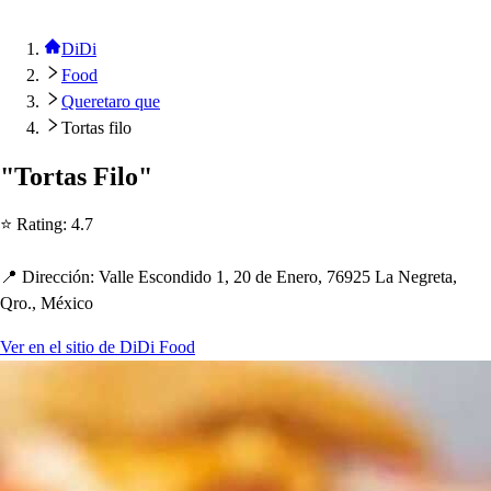
DiDi
Food
Queretaro que
Tortas filo
"Tor
t
a
s
Filo"
⭐ Ra
t
ing
:
4.7
📍 Dirección
:
Valle E
s
condido 1, 20 de Enero, 76925 La Negre
t
a,
Qro., México
Ver en el sitio de DiDi Food