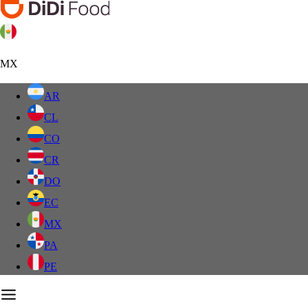
MX
AR
CL
CO
CR
DO
EC
MX
PA
PE