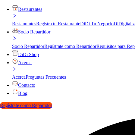
Restaurantes
Restaurantes
Registra tu Restaurante
DiDi Tu Negocio
DiDigitalíz
Socio Repartidor
Socio Repartidor
Regístrate como Repartidor
Requisitos para Rep
DiDi Shop
Acerca
Acerca
Preguntas Frecuentes
Contacto
Blog
Regístrate como Repartidor