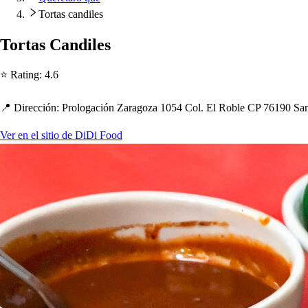
Tortas candiles
Tor
t
a
s
Candile
s
⭐ Ra
t
ing
:
4.6
📍 Dirección
:
Prologación Zaragoza 1054 Col. El Roble CP 76190 Sa
Ver en el sitio de DiDi Food