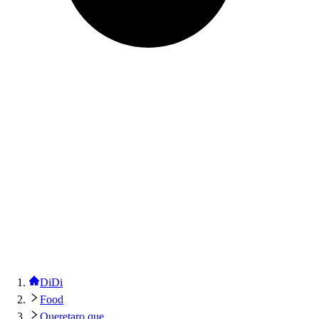
DiDi
Food
Queretaro que