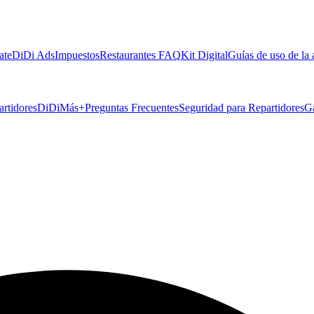
ate
DiDi Ads
Impuestos
Restaurantes FAQ
Kit Digital
Guías de uso de la
artidores
DiDiMás+
Preguntas Frecuentes
Seguridad para Repartidores
G