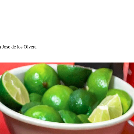
n Jo
s
e de lo
s
Olvera