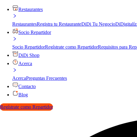
Restaurantes
Restaurantes
Registra tu Restaurante
DiDi Tu Negocio
DiDigitalíz
Socio Repartidor
Socio Repartidor
Regístrate como Repartidor
Requisitos para Rep
DiDi Shop
Acerca
Acerca
Preguntas Frecuentes
Contacto
Blog
Regístrate como Repartidor