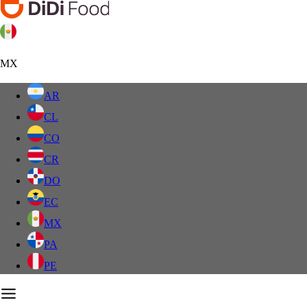
MX
AR
CL
CO
CR
DO
EC
MX
PA
PE