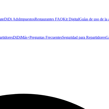
ate
DiDi Ads
Impuestos
Restaurantes FAQ
Kit Digital
Guías de uso de la
artidores
DiDiMás+
Preguntas Frecuentes
Seguridad para Repartidores
G