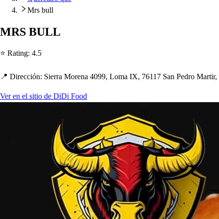
Mrs bull
MRS BULL
⭐ Ra
t
ing
:
4.5
📍 Dirección
:
Sierra Morena 4099, Loma IX, 76117 San Pedro Mar
t
ir
Ver en el sitio de DiDi Food