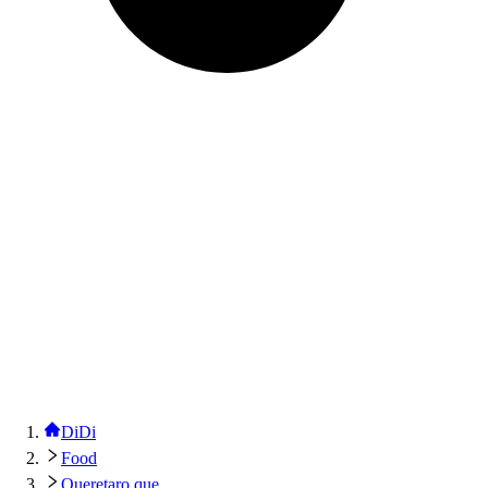
DiDi
Food
Queretaro que