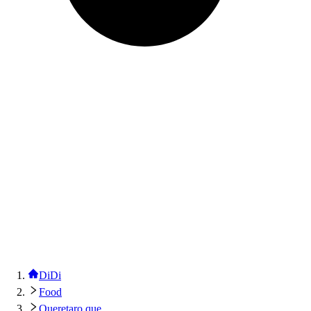
DiDi
Food
Queretaro que