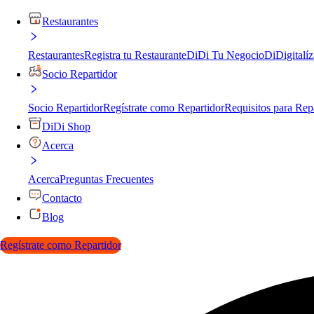
Restaurantes
Restaurantes
Registra tu Restaurante
DiDi Tu Negocio
DiDigitalíz
Socio Repartidor
Socio Repartidor
Regístrate como Repartidor
Requisitos para Rep
DiDi Shop
Acerca
Acerca
Preguntas Frecuentes
Contacto
Blog
Regístrate como Repartidor