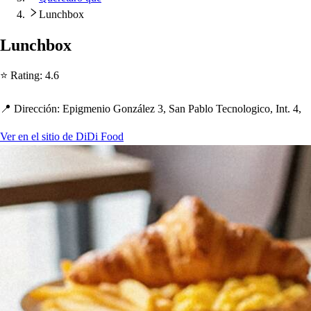
Lunchbox
Lunc
h
box
⭐ Ra
t
ing
:
4.6
📍 Dirección
:
E
p
igmenio González 3, San Pablo Tecnologico, In
t
. 4,
Ver en el sitio de DiDi Food