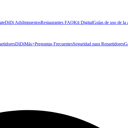
ate
DiDi Ads
Impuestos
Restaurantes FAQ
Kit Digital
Guías de uso de la
artidores
DiDiMás+
Preguntas Frecuentes
Seguridad para Repartidores
G