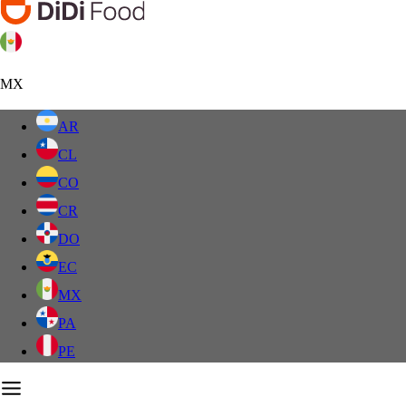
MX
AR
CL
CO
CR
DO
EC
MX
PA
PE